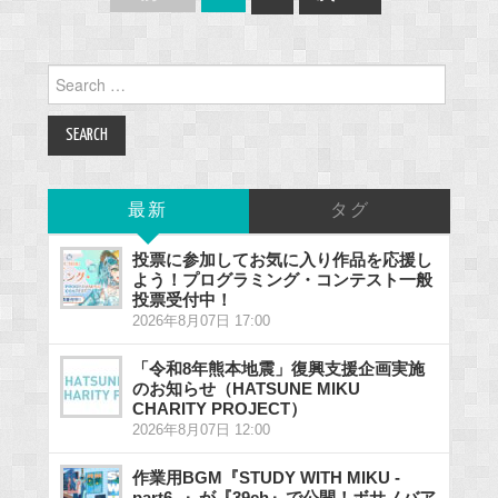
navigation
Search
for:
最新
タグ
投票に参加してお気に入り作品を応援し
よう！プログラミング・コンテスト一般
投票受付中！
2026年8月07日 17:00
「令和8年熊本地震」復興支援企画実施
のお知らせ（HATSUNE MIKU
CHARITY PROJECT）
2026年8月07日 12:00
作業用BGM『STUDY WITH MIKU -
part6 -』が『39ch』で公開！ボサノバア