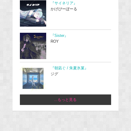
『サイネリア』
かげぴーぼーる
『Sister』
ROY
『朝凪ぐ / 朱夏氷菓』
ジグ
...もっと見る