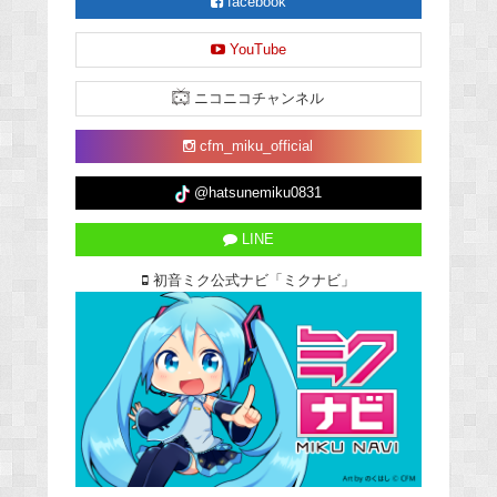
facebook
YouTube
ニコニコチャンネル
cfm_miku_official
@hatsunemiku0831
LINE
初音ミク公式ナビ「ミクナビ」