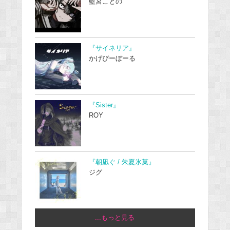
藍宮ことの
『サイネリア』
かげぴーぼーる
『Sister』
ROY
『朝凪ぐ / 朱夏氷菓』
ジグ
...もっと見る