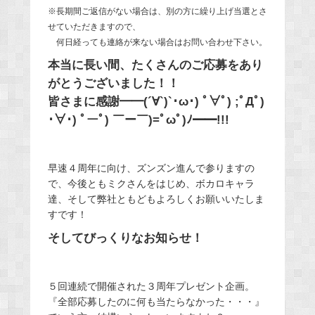
※長期間ご返信がない場合は、別の方に繰り上げ当選とさ
せていただきますので、
何日経っても連絡が来ない場合はお問い合わせ下さい。
本当に長い間、たくさんのご応募をあり
がとうございました！！
皆さまに感謝━━(´∀`)`･ω･) ﾟ∀ﾟ) ;ﾟДﾟ)
･∀･) ﾟーﾟ) ￣ー￣)=ﾟωﾟ)ﾉ━━!!!
早速４周年に向け、ズンズン進んで参りますの
で、今後ともミクさんをはじめ、ボカロキャラ
達、そして弊社ともどもよろしくお願いいたしま
すです！
そしてびっくりなお知らせ！
５回連続で開催された３周年プレゼント企画。
『全部応募したのに何も当たらなかった・・・』