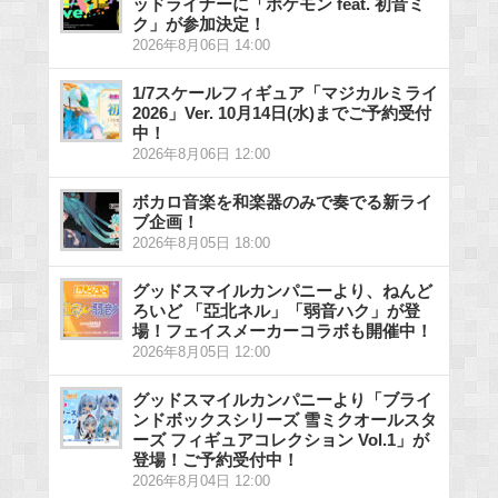
ッドライナーに「ポケモン feat. 初音ミ
ク」が参加決定！
2026年8月06日 14:00
1/7スケールフィギュア「マジカルミライ
2026」Ver. 10月14日(水)までご予約受付
中！
2026年8月06日 12:00
ボカロ音楽を和楽器のみで奏でる新ライ
ブ企画！
2026年8月05日 18:00
グッドスマイルカンパニーより、ねんど
ろいど 「亞北ネル」「弱音ハク」が登
場！フェイスメーカーコラボも開催中！
2026年8月05日 12:00
グッドスマイルカンパニーより「ブライ
ンドボックスシリーズ 雪ミクオールスタ
ーズ フィギュアコレクション Vol.1」が
登場！ご予約受付中！
2026年8月04日 12:00