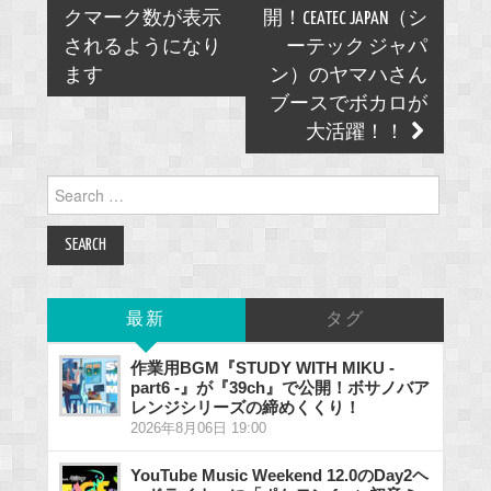
navigation
クマーク数が表示
開！CEATEC JAPAN（シ
されるようになり
ーテック ジャパ
ます
ン）のヤマハさん
ブースでボカロが
大活躍！！
Search
for:
最新
タグ
作業用BGM『STUDY WITH MIKU -
part6 -』が『39ch』で公開！ボサノバア
レンジシリーズの締めくくり！
2026年8月06日 19:00
YouTube Music Weekend 12.0のDay2ヘ