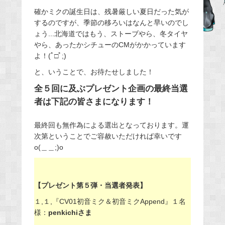
e
確かミクの誕生日は、残暑厳しい夏日だった気が
するのですが、季節の移ろいはなんと早いのでし
b
ょう...北海道ではもう、ストーブやら、冬タイヤ
o
やら、あったかシチューのCMがかかっています
o
よ！(ﾟ□ﾟ;)
k
と、いうことで、お待たせしました！
全５回に及ぶプレゼント企画の最終当選
者は下記の皆さまになります！
最終回も無作為による選出となっております。運
次第ということでご容赦いただければ幸いです
o(＿＿;)o
【プレゼント第５弾・当選者発表】
１,１,『CV01初音ミク＆初音ミクAppend』１名
様：
penkichiさま