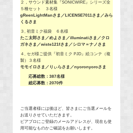
２，サウンド素材集『SONICWIRE』シリーズ全
５種セット ３名様
gReenLightManさま／LICENSE7011さま／みら
くるさま
３, 初音ミク福袋 ６名様
たこ太郎さま／めよさま／illuminatiさま／クロ
ガネさま／wiste121fさま／シロマ＝ナノさま
４, セガ様ご提供『初音ミク PJD』絵コンテ（複
製）３名様
モモイロさま／りぃらさま／nyoronyoroさま
応募総数：387名様
総応募数：2070件
ご当選者様には後ほど、皆さまにご当選メールを
お送りさせていただきます。
ピアプロにご登録のメールアドレスが、現在も使
用可能なものかご確認をお願いします。