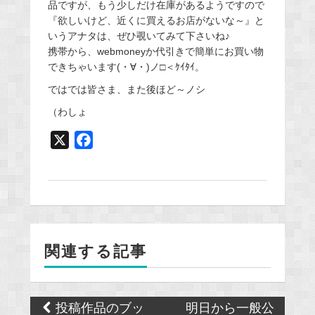
品ですが、もう少しだけ在庫があるようですので
『欲しいけど、近くに買えるお店がないな～』と
いうアナタは、ぜひ覗いてみて下さいね♪
携帯から、webmoneyか代引きで簡単にお買い物
できちゃいます(・∀・)ノ□＜ｹｲﾀｲ。
ではでは皆さま、また後ほど～ノシ
（わしょ
X
F
a
c
e
b
o
関連する記事
o
k
Post
投稿作品のブッ
明日から一般公