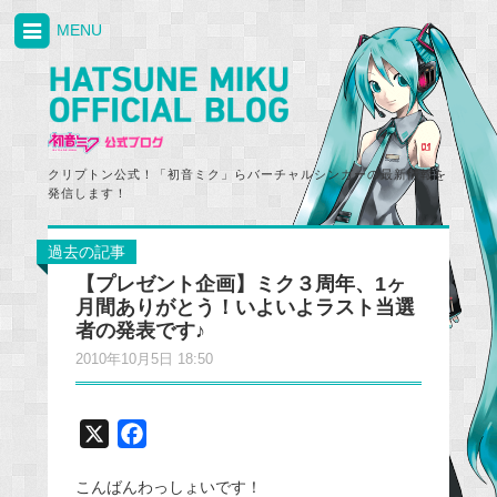
MENU
クリプトン公式！「初音ミク」らバーチャルシンガーの最新情報を
発信します！
過去の記事
【プレゼント企画】ミク３周年、1ヶ
月間ありがとう！いよいよラスト当選
者の発表です♪
2010年10月5日 18:50
X
F
a
こんばんわっしょいです！
c