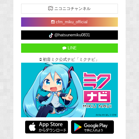
ニコニコチャンネル
cfm_miku_official
@hatsunemiku0831
LINE
初音ミク公式ナビ「ミクナビ」