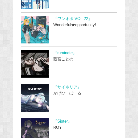
『ワンオポ VOL.22』
Wonderful★opportunity!
『ruminate』
藍宮ことの
『サイネリア』
かげぴーぼーる
『Sister』
ROY