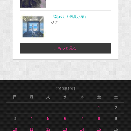
『朝凪ぐ / 朱夏氷菓』
ジグ
...もっと見る
2010年10月
日
月
火
水
木
金
土
1
2
3
4
5
6
7
8
9
10
11
12
13
14
15
16