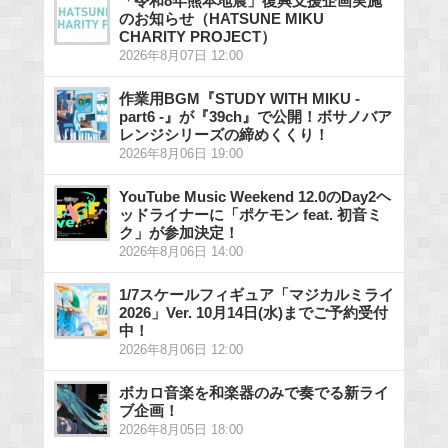
「令和8年熊本地震」復興支援企画実施
のお知らせ（HATSUNE MIKU
CHARITY PROJECT）
2026年8月07日 12:00
作業用BGM『STUDY WITH MIKU -
part6 -』が『39ch』で公開！ボサノバア
レンジシリーズの締めくくり！
2026年8月06日 19:00
YouTube Music Weekend 12.0のDay2ヘ
ッドライナーに「ポケモン feat. 初音ミ
ク」が参加決定！
2026年8月06日 14:00
1/7スケールフィギュア「マジカルミライ
2026」Ver. 10月14日(水)までご予約受付
中！
2026年8月06日 12:00
ボカロ音楽を和楽器のみで奏でる新ライ
ブ企画！
2026年8月05日 18:00