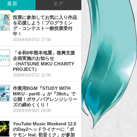
最新
タグ
投票に参加してお気に入り作品
を応援しよう！プログラミン
グ・コンテスト一般投票受付
中！
2026年8月07日 17:00
「令和8年熊本地震」復興支援
企画実施のお知らせ
（HATSUNE MIKU CHARITY
PROJECT）
2026年8月07日 12:00
作業用BGM『STUDY WITH
MIKU - part6 -』が『39ch』で
公開！ボサノバアレンジシリー
ズの締めくくり！
2026年8月06日 19:00
YouTube Music Weekend 12.0
のDay2ヘッドライナーに「ポ
ケモン feat. 初音ミク」が参加