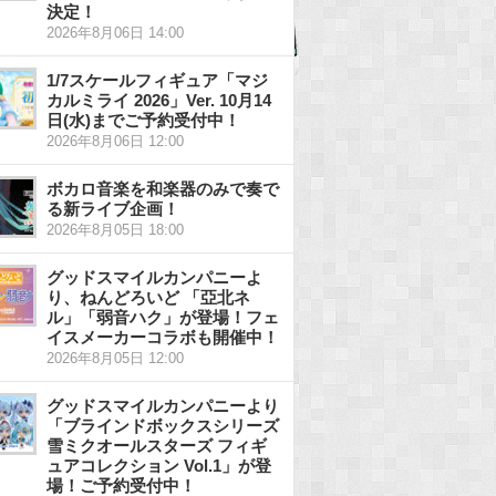
決定！
2026年8月06日 14:00
1/7スケールフィギュア「マジ
カルミライ 2026」Ver. 10月14
日(水)までご予約受付中！
2026年8月06日 12:00
ボカロ音楽を和楽器のみで奏で
る新ライブ企画！
2026年8月05日 18:00
グッドスマイルカンパニーよ
り、ねんどろいど 「亞北ネ
ル」「弱音ハク」が登場！フェ
イスメーカーコラボも開催中！
2026年8月05日 12:00
グッドスマイルカンパニーより
「ブラインドボックスシリーズ
雪ミクオールスターズ フィギ
ュアコレクション Vol.1」が登
場！ご予約受付中！