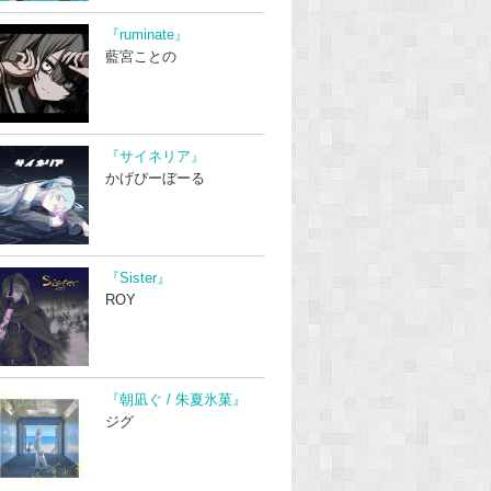
『ruminate』
藍宮ことの
『サイネリア』
かげぴーぼーる
『Sister』
ROY
『朝凪ぐ / 朱夏氷菓』
ジグ