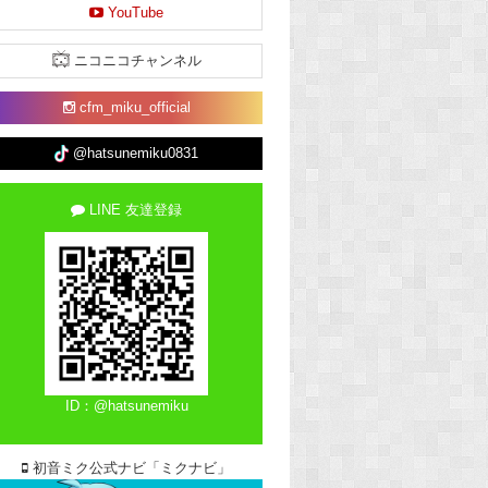
YouTube
ニコニコチャンネル
cfm_miku_official
@hatsunemiku0831
LINE 友達登録
ID：@hatsunemiku
初音ミク公式ナビ「ミクナビ」