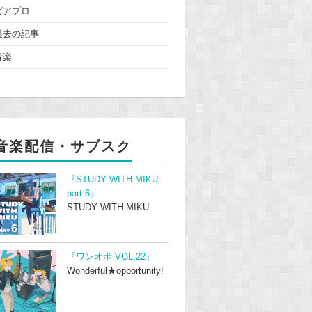
ピアプロ
過去の記事
音楽
音楽配信・サブスク
『STUDY WITH MIKU
part 6』
STUDY WITH MIKU
『ワンオポ VOL.22』
Wonderful★opportunity!