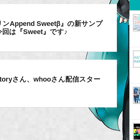
ンAppend Sweetβ』の新サンプ
は『Sweet』です♪
factoryさん、whooさん配信スター