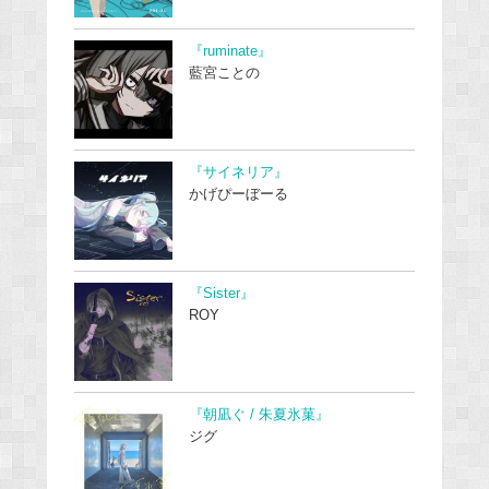
『ruminate』
藍宮ことの
『サイネリア』
かげぴーぼーる
『Sister』
ROY
『朝凪ぐ / 朱夏氷菓』
ジグ