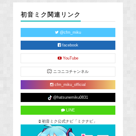
初音ミク関連リンク
@cfm_miku
facebook
YouTube
ニコニコチャンネル
cfm_miku_official
@hatsunemiku0831
LINE
初音ミク公式ナビ「ミクナビ」