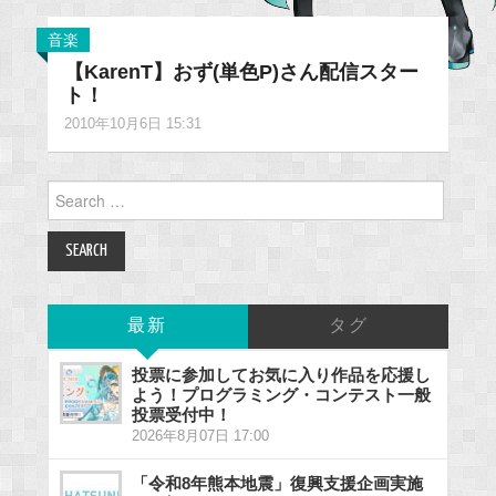
音楽
【KarenT】おず(単色P)さん配信スター
ト！
2010年10月6日 15:31
Search
for:
最新
タグ
投票に参加してお気に入り作品を応援し
よう！プログラミング・コンテスト一般
投票受付中！
2026年8月07日 17:00
「令和8年熊本地震」復興支援企画実施