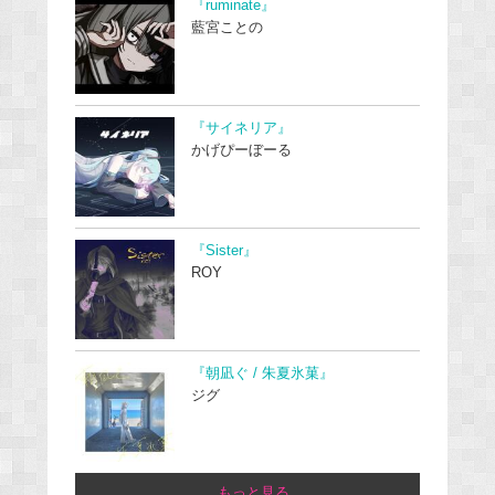
『ruminate』
藍宮ことの
『サイネリア』
かげぴーぼーる
『Sister』
ROY
『朝凪ぐ / 朱夏氷菓』
ジグ
...もっと見る