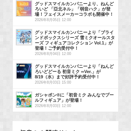
グッドスマイルカンパニーより、ねんど
ろいど 「亞北ネル」「弱音ハク」が登
場！フェイスメーカーコラボも開催中！
2026年8月05日 12:00
グッドスマイルカンパニーより「ブライ
ンドボックスシリーズ 雪ミクオールスタ
ーズ フィギュアコレクション Vol.1」が
登場！ご予約受付中！
2026年8月04日 12:00
グッドスマイルカンパニーより「ねんど
ろいどどーる 初音ミク ∞Ver.」が
8/19（水）まで好評予約受付中！
2026年8月03日 15:00
ガシャポン®に「初音ミク みんなでプー
ルフィギュア」が登場！
2026年8月03日 12:00