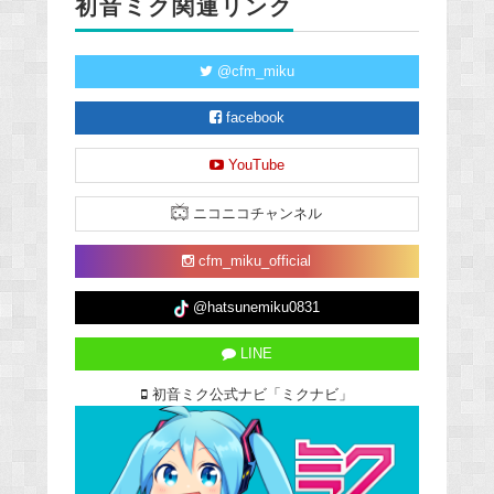
初音ミク関連リンク
@cfm_miku
facebook
YouTube
ニコニコチャンネル
cfm_miku_official
@hatsunemiku0831
LINE
初音ミク公式ナビ「ミクナビ」