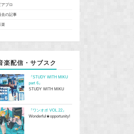
ピアプロ
過去の記事
音楽
音楽配信・サブスク
『STUDY WITH MIKU
part 6』
STUDY WITH MIKU
『ワンオポ VOL.22』
Wonderful★opportunity!