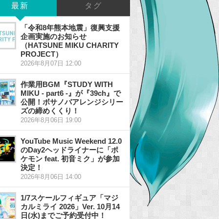
最新
タグ
「令和8年熊本地震」復興支援
企画実施のお知らせ
（HATSUNE MIKU CHARITY
PROJECT）
2026年8月07日 12:00
作業用BGM『STUDY WITH
MIKU - part6 -』が『39ch』で
公開！ボサノバアレンジシリー
ズの締めくくり！
2026年8月06日 19:00
YouTube Music Weekend 12.0
のDay2ヘッドライナーに「ポ
ケモン feat. 初音ミク」が参加
決定！
2026年8月06日 14:00
1/7スケールフィギュア「マジ
カルミライ 2026」Ver. 10月14
日(水)までご予約受付中！