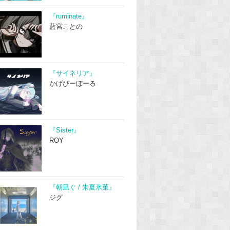
『ruminate』
藍宮ことの
『サイネリア』
かげぴーぼーる
『Sister』
ROY
『朝凪ぐ / 朱夏氷菓』
ジグ