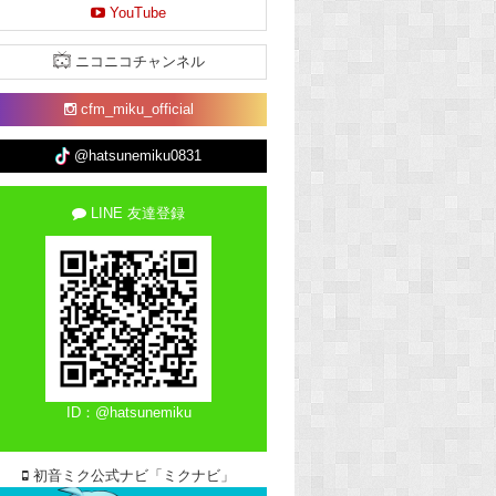
YouTube
ニコニコチャンネル
cfm_miku_official
@hatsunemiku0831
LINE 友達登録
ID：@hatsunemiku
初音ミク公式ナビ「ミクナビ」