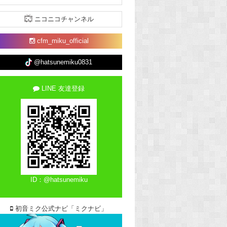
ニコニコチャンネル
cfm_miku_official
@hatsunemiku0831
LINE 友達登録
ID：@hatsunemiku
初音ミク公式ナビ「ミクナビ」