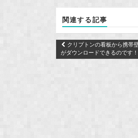
b
o
関連する記事
o
k
Post
クリプトンの看板から携帯
navigation
がダウンロードできるのです