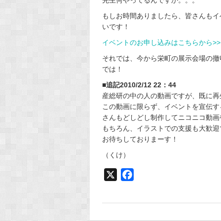
もしお時間ありましたら、皆さんもイ
いです！
イベントのお申し込みはこちらから>>
それでは、今から栄町の展示会場の撤
では！
■追記2010/2/12 22：44
産総研の中の人の動画ですが、既に再生数
この動画に限らず、イベントを宣伝す
さんもどしどし制作してニコニコ動画
もちろん、イラストでの支援も大歓迎
お待ちしておりまーす！
（くけ）
X
F
a
c
e