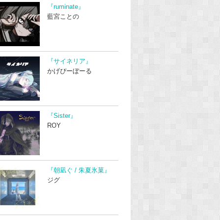
『ruminate』
藍宮ことの
『サイネリア』
かげぴーぼーる
『Sister』
ROY
『朝凪ぐ / 朱夏氷菓』
ジグ