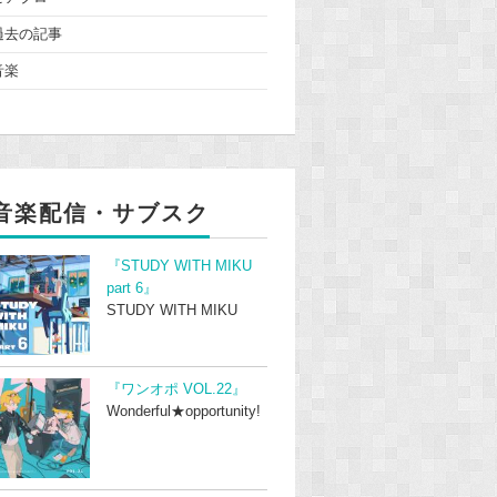
過去の記事
音楽
音楽配信・サブスク
『STUDY WITH MIKU
part 6』
STUDY WITH MIKU
『ワンオポ VOL.22』
Wonderful★opportunity!