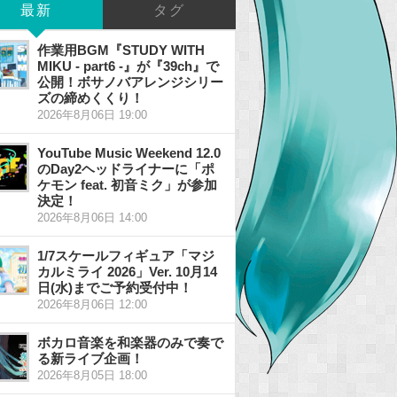
最新
タグ
作業用BGM『STUDY WITH
MIKU - part6 -』が『39ch』で
公開！ボサノバアレンジシリー
ズの締めくくり！
2026年8月06日 19:00
YouTube Music Weekend 12.0
のDay2ヘッドライナーに「ポ
ケモン feat. 初音ミク」が参加
決定！
2026年8月06日 14:00
1/7スケールフィギュア「マジ
カルミライ 2026」Ver. 10月14
日(水)までご予約受付中！
2026年8月06日 12:00
ボカロ音楽を和楽器のみで奏で
る新ライブ企画！
2026年8月05日 18:00