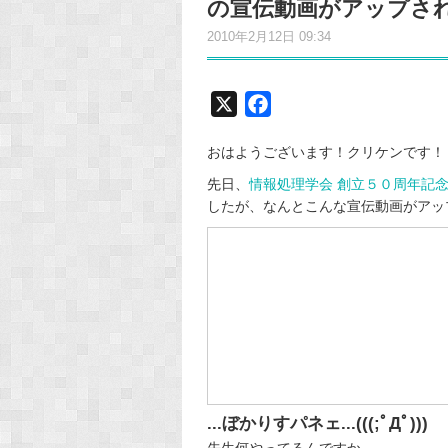
の宣伝動画がアップさ
2010年2月12日 09:34
X
F
a
おはようございます！クリケンです！
c
e
先日、
情報処理学会 創立５０周年記
したが、なんとこんな宣伝動画がアッ
b
o
o
k
...ぼかりすパネェ...(((;ﾟДﾟ)))
先生何やってるんですか。。。