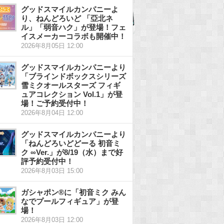
グッドスマイルカンパニーよ
り、ねんどろいど 「亞北ネ
ル」「弱音ハク」が登場！フェ
イスメーカーコラボも開催中！
2026年8月05日 12:00
グッドスマイルカンパニーより
「ブラインドボックスシリーズ
雪ミクオールスターズ フィギ
ュアコレクション Vol.1」が登
場！ご予約受付中！
2026年8月04日 12:00
グッドスマイルカンパニーより
「ねんどろいどどーる 初音ミ
ク ∞Ver.」が8/19（水）まで好
評予約受付中！
2026年8月03日 15:00
ガシャポン®に「初音ミク みん
なでプールフィギュア」が登
場！
2026年8月03日 12:00