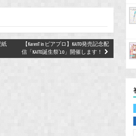
壁紙
【KarenT in ピアプロ】KAITO発売記念配
！
信「KAITO誕生祭'10」開催します！