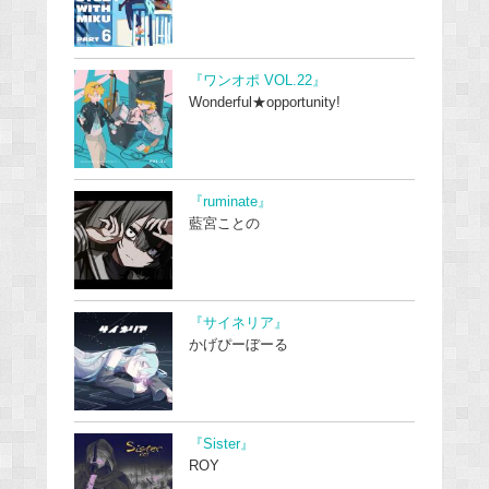
『ワンオポ VOL.22』
Wonderful★opportunity!
『ruminate』
藍宮ことの
『サイネリア』
かげぴーぼーる
『Sister』
ROY