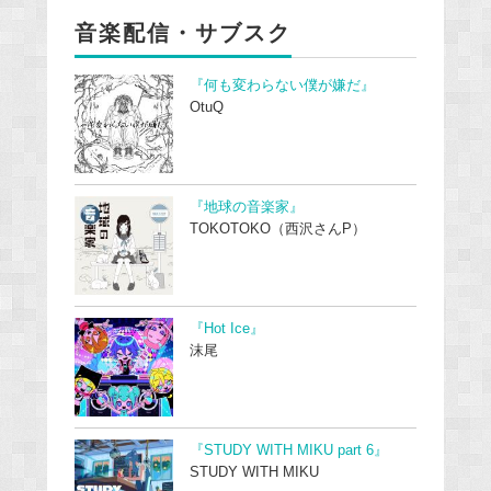
音楽配信・サブスク
『何も変わらない僕が嫌だ』
OtuQ
『地球の音楽家』
TOKOTOKO（西沢さんP）
『Hot Ice』
沫尾
『STUDY WITH MIKU part 6』
STUDY WITH MIKU