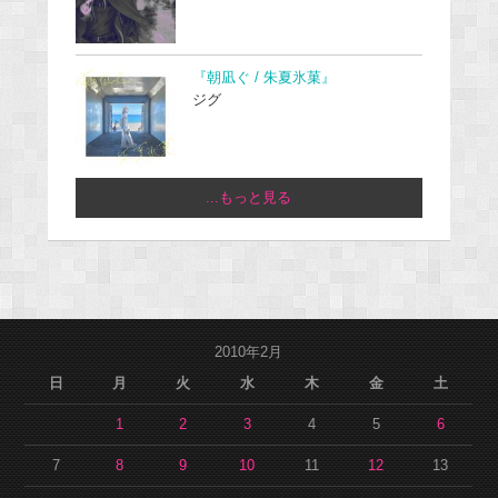
『朝凪ぐ / 朱夏氷菓』
ジグ
...もっと見る
2010年2月
日
月
火
水
木
金
土
1
2
3
4
5
6
7
8
9
10
11
12
13