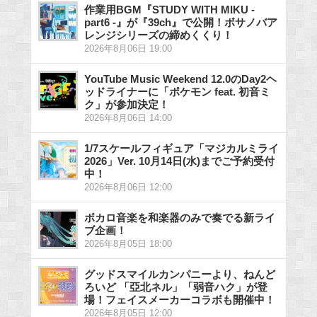
作業用BGM『STUDY WITH MIKU -
part6 -』が『39ch』で公開！ボサノバア
レンジシリーズの締めくくり！
2026年8月06日 19:00
YouTube Music Weekend 12.0のDay2ヘ
ッドライナーに「ポケモン feat. 初音ミ
ク」が参加決定！
2026年8月06日 14:00
1/7スケールフィギュア「マジカルミライ
2026」Ver. 10月14日(水)までご予約受付
中！
2026年8月06日 12:00
ボカロ音楽を和楽器のみで奏でる新ライ
ブ企画！
2026年8月05日 18:00
グッドスマイルカンパニーより、ねんど
ろいど 「亞北ネル」「弱音ハク」が登
場！フェイスメーカーコラボも開催中！
2026年8月05日 12:00