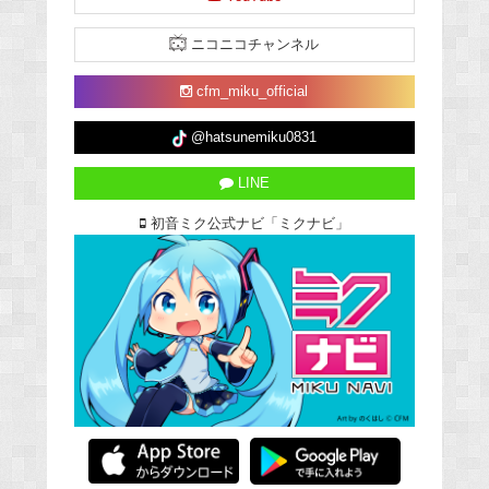
ニコニコチャンネル
cfm_miku_official
@hatsunemiku0831
LINE
初音ミク公式ナビ「ミクナビ」