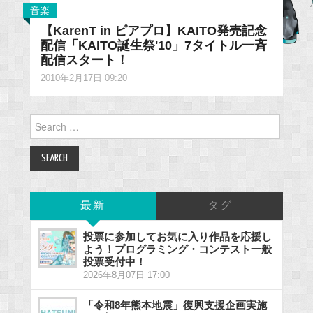
音楽
【KarenT in ピアプロ】KAITO発売記念
配信「KAITO誕生祭'10」7タイトル一斉
配信スタート！
2010年2月17日 09:20
Search
for:
最新
タグ
投票に参加してお気に入り作品を応援し
よう！プログラミング・コンテスト一般
投票受付中！
2026年8月07日 17:00
「令和8年熊本地震」復興支援企画実施