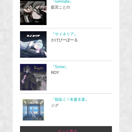
『ruminate』
藍宮ことの
『サイネリア』
かげぴーぼーる
『Sister』
ROY
『朝凪ぐ / 朱夏氷菓』
ジグ
...もっと見る