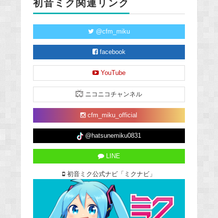
初音ミク関連リンク
@cfm_miku
facebook
YouTube
ニコニコチャンネル
cfm_miku_official
@hatsunemiku0831
LINE
初音ミク公式ナビ「ミクナビ」