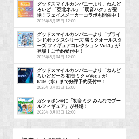
グッドスマイルカンパニーより、ねんど
ろいど 「亞北ネル」「弱音ハク」が登
場！フェイスメーカーコラボも開催中！
2026年8月05日 12:00
グッドスマイルカンパニーより「ブライ
ンドボックスシリーズ 雪ミクオールスタ
ーズ フィギュアコレクション Vol.1」が
登場！ご予約受付中！
2026年8月04日 12:00
グッドスマイルカンパニーより「ねんど
ろいどどーる 初音ミク ∞Ver.」が
8/19（水）まで好評予約受付中！
2026年8月03日 15:00
ガシャポン®に「初音ミク みんなでプー
ルフィギュア」が登場！
2026年8月03日 12:00