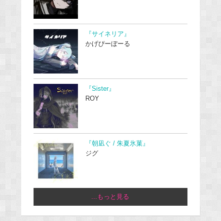
『サイネリア』
かげぴーぼーる
『Sister』
ROY
『朝凪ぐ / 朱夏氷菓』
ジグ
...もっと見る