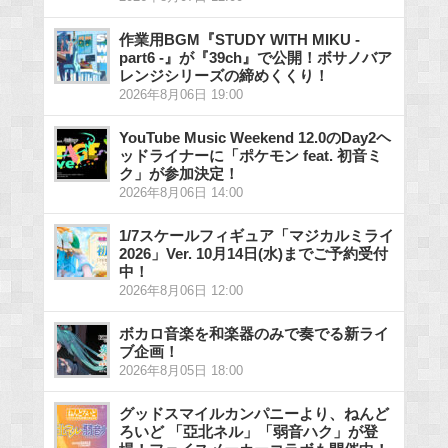
作業用BGM『STUDY WITH MIKU -
part6 -』が『39ch』で公開！ボサノバア
レンジシリーズの締めくくり！
2026年8月06日 19:00
YouTube Music Weekend 12.0のDay2ヘ
ッドライナーに「ポケモン feat. 初音ミ
ク」が参加決定！
2026年8月06日 14:00
1/7スケールフィギュア「マジカルミライ
2026」Ver. 10月14日(水)までご予約受付
中！
2026年8月06日 12:00
ボカロ音楽を和楽器のみで奏でる新ライ
ブ企画！
2026年8月05日 18:00
グッドスマイルカンパニーより、ねんど
ろいど 「亞北ネル」「弱音ハク」が登