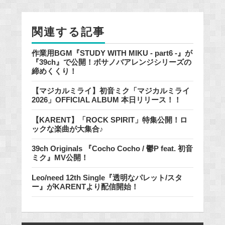
o
o
関連する記事
k
作業用BGM『STUDY WITH MIKU - part6 -』が
『39ch』で公開！ボサノバアレンジシリーズの
締めくくり！
【マジカルミライ】初音ミク「マジカルミライ
2026」OFFICIAL ALBUM 本日リリース！！
【KARENT】「ROCK SPIRIT」特集公開！ロ
ックな楽曲が大集合♪
39ch Originals 『Cocho Cocho / 鬱P feat. 初音
ミク』MV公開！
Leo/need 12th Single『透明なパレット/スタ
ー』がKARENTより配信開始！