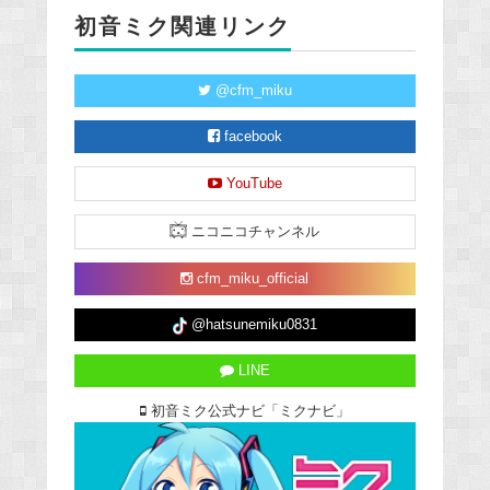
初音ミク関連リンク
@cfm_miku
facebook
YouTube
ニコニコチャンネル
cfm_miku_official
@hatsunemiku0831
LINE
初音ミク公式ナビ「ミクナビ」