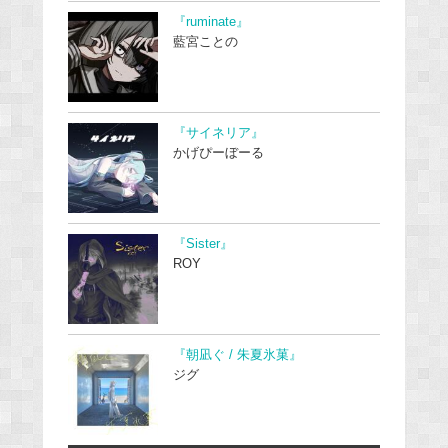
『ruminate』
藍宮ことの
『サイネリア』
かげぴーぼーる
『Sister』
ROY
『朝凪ぐ / 朱夏氷菓』
ジグ