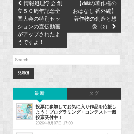
Post
情報処理学会 創
【chikiの著作権の
navigation
立５０周年記念全
おはなし 番外編】
国大会の特別セッ
著作物の創造と想
ションの宣伝動画
像（2）
がアップされたよ
うですよ！
Search
for:
最新
タグ
投票に参加してお気に入り作品を応援し
よう！プログラミング・コンテスト一般
投票受付中！
2026年8月07日 17:00