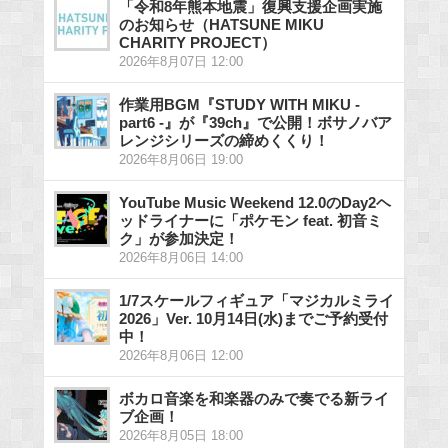
「令和8年熊本地震」復興支援企画実施
のお知らせ（HATSUNE MIKU
CHARITY PROJECT）
2026年8月07日 12:00
作業用BGM『STUDY WITH MIKU -
part6 -』が『39ch』で公開！ボサノバア
レンジシリーズの締めくくり！
2026年8月06日 19:00
YouTube Music Weekend 12.0のDay2ヘ
ッドライナーに「ポケモン feat. 初音ミ
ク」が参加決定！
2026年8月06日 14:00
1/7スケールフィギュア「マジカルミライ
2026」Ver. 10月14日(水)までご予約受付
中！
2026年8月06日 12:00
ボカロ音楽を和楽器のみで奏でる新ライ
ブ企画！
2026年8月05日 18:00