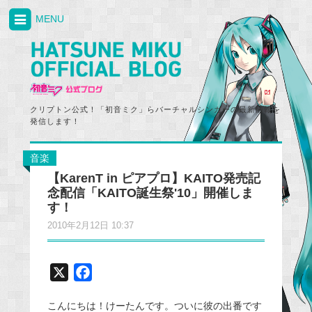
MENU
クリプトン公式！「初音ミク」らバーチャルシンガーの最新情報を
発信します！
音楽
【KarenT in ピアプロ】KAITO発売記
念配信「KAITO誕生祭'10」開催しま
す！
2010年2月12日 10:37
X
F
a
こんにちは！けーたんです。ついに彼の出番です
c