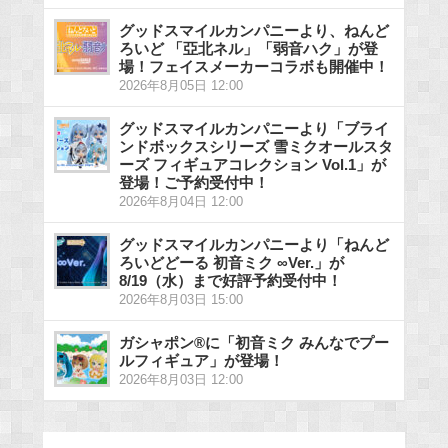
グッドスマイルカンパニーより、ねんど
ろいど 「亞北ネル」「弱音ハク」が登
場！フェイスメーカーコラボも開催中！
2026年8月05日 12:00
グッドスマイルカンパニーより「ブライ
ンドボックスシリーズ 雪ミクオールスタ
ーズ フィギュアコレクション Vol.1」が
登場！ご予約受付中！
2026年8月04日 12:00
グッドスマイルカンパニーより「ねんど
ろいどどーる 初音ミク ∞Ver.」が
8/19（水）まで好評予約受付中！
2026年8月03日 15:00
ガシャポン®に「初音ミク みんなでプー
ルフィギュア」が登場！
2026年8月03日 12:00