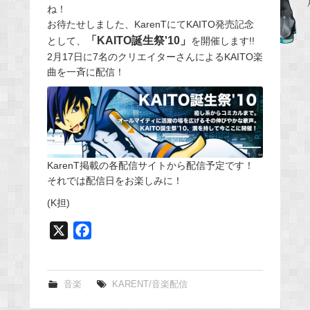
ね！
e
お待たせしました、KarenTにてKAITO発売記念
b
「KAITO誕生祭'10」
として、
を開催します!!
o
2月17日に7名のクリエイターさんによるKAITO楽
o
曲を一斉に配信！
k
KarenT掲載の各配信サイトから配信予定です！
それでは配信日をお楽しみに！
(K担)
X
F
a
c
e
音楽
KARENT/音楽配信
b