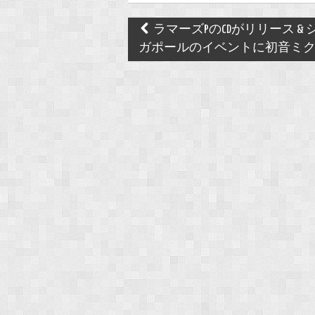
Post
ラマーズPのCDがリリース & 
navigation
ガポールのイベントに初音ミク