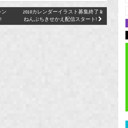
シン
2010カレンダーイラスト募集終了 &
!
ねんぷちきせかえ配信スタート!