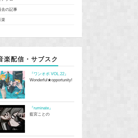
過去の記事
音楽
音楽配信・サブスク
『ワンオポ VOL.22』
Wonderful★opportunity!
『ruminate』
藍宮ことの