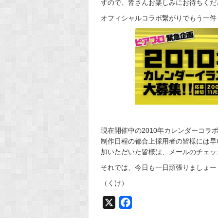
すので、皆さんお楽しみにお待ちくだ
オフィシャルコラボ繋がりでもう一件
現在開催中の2010年カレンダーコラボ
制作日程の都合上採用者の皆様には早
加いただいた皆様は、メールのチェッ
それでは、今日も一日頑張りましょーヽ(･∀･
（くけ）
X
F
a