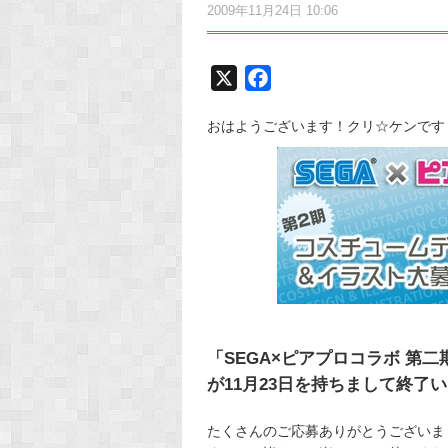
2009年11月24日 10:06
X
F
a
おはようございます！クリ☆ケンです
c
e
b
o
o
k
「SEGA×ピアプロコラボ 第
が11月23日を持ちまして終了
たくさんのご応募ありがとうございま