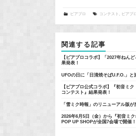
c
e
ピアプロ
コンテスト
,
ピアプ
b
o
o
関連する記事
k
【ピアプロコラボ】「2027年ねん
果発表！
UFOの日に「日清焼そばU.F.O.
【ピアプロ公式コラボ】『初音ミク「
コンテスト』結果発表！
「雪ミク時報」のリニューアル版が
2026年6月5日（金）から『初音
POP UP SHOPが全国7会場で開催