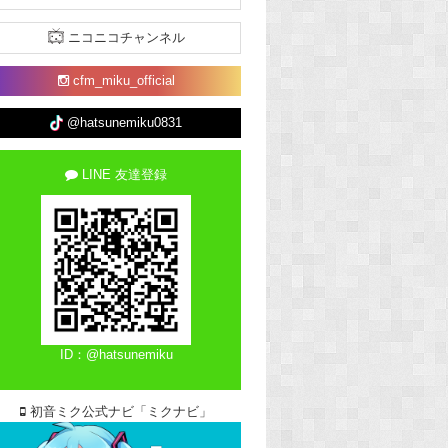
ニコニコチャンネル
cfm_miku_official
@hatsunemiku0831
LINE 友達登録
ID：@hatsunemiku
初音ミク公式ナビ「ミクナビ」