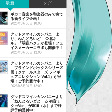
最新
タグ
ボカロ音楽を和楽器のみで奏で
る新ライブ企画！
2026年8月05日 18:00
グッドスマイルカンパニーよ
り、ねんどろいど 「亞北ネ
ル」「弱音ハク」が登場！フェ
イスメーカーコラボも開催中！
2026年8月05日 12:00
グッドスマイルカンパニーより
「ブラインドボックスシリーズ
雪ミクオールスターズ フィギ
ュアコレクション Vol.1」が登
場！ご予約受付中！
2026年8月04日 12:00
グッドスマイルカンパニーより
「ねんどろいどどーる 初音ミ
ク ∞Ver.」が8/19（水）まで好
評予約受付中！