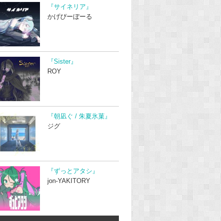
『サイネリア』
かげぴーぼーる
『Sister』
ROY
『朝凪ぐ / 朱夏氷菓』
ジグ
『ずっとアタシ』
jon-YAKITORY