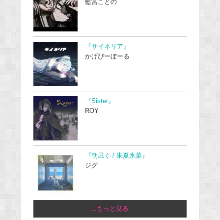
藍宮ことの
『サイネリア』
かげぴーぼーる
『Sister』
ROY
『朝凪ぐ / 朱夏氷菓』
ジグ
...もっと見る