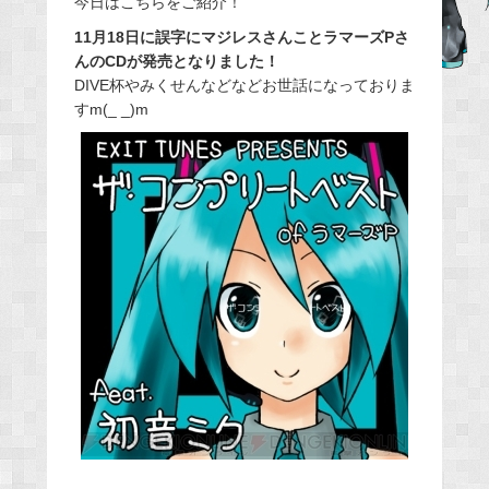
今日はこちらをご紹介！
b
11月18日に誤字にマジレスさんことラマーズPさ
o
んのCDが発売となりました！
o
DIVE杯やみくせんなどなどお世話になっておりま
すm(_ _)m
k