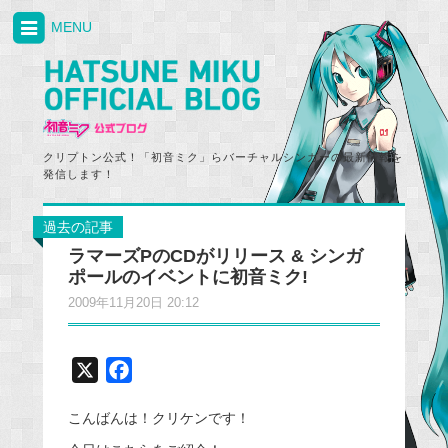
MENU
クリプトン公式！「初音ミク」らバーチャルシンガーの最新情報を
発信します！
過去の記事
ラマーズPのCDがリリース & シンガ
ポールのイベントに初音ミク!
2009年11月20日 20:12
X
F
a
こんばんは！クリケンです！
c
e