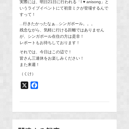
実際には、明日21日に行われる「I ♥ anisong」と
いうライブイベントにて初音ミクが登場するんで
すって！
...行きたかったなぁ...シンガポール。。。
残念ながら、気軽に行ける距離ではありません
が、シンガポール在住の方は是非！
レポートもお待ちしております！
それでは、今日はこの辺で！
皆さん三連休をお楽しみください！
また来週！
（くけ）
X
F
a
c
e
b
o