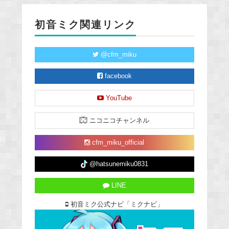
初音ミク関連リンク
@cfm_miku
facebook
YouTube
ニコニコチャンネル
cfm_miku_official
@hatsunemiku0831
LINE
初音ミク公式ナビ「ミクナビ」