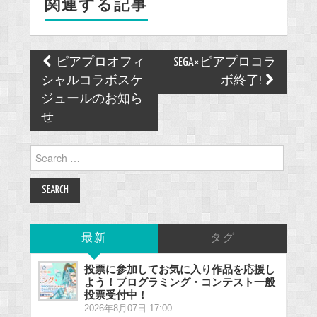
関連する記事
o
k
Post
ピアプロオフィ
SEGA×ピアプロコラ
navigation
シャルコラボスケ
ボ終了!
ジュールのお知ら
せ
Search
for:
最新
タグ
投票に参加してお気に入り作品を応援し
よう！プログラミング・コンテスト一般
投票受付中！
2026年8月07日 17:00