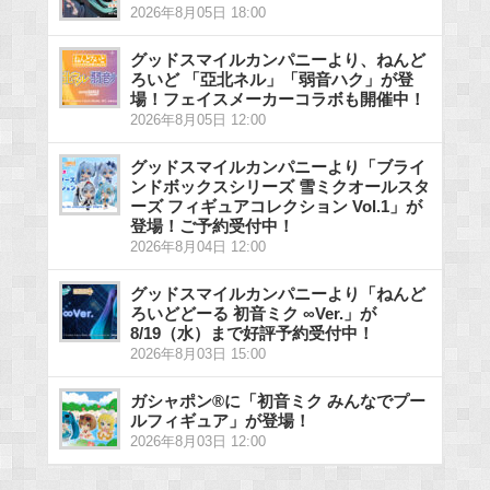
2026年8月05日 18:00
グッドスマイルカンパニーより、ねんど
ろいど 「亞北ネル」「弱音ハク」が登
場！フェイスメーカーコラボも開催中！
2026年8月05日 12:00
グッドスマイルカンパニーより「ブライ
ンドボックスシリーズ 雪ミクオールスタ
ーズ フィギュアコレクション Vol.1」が
登場！ご予約受付中！
2026年8月04日 12:00
グッドスマイルカンパニーより「ねんど
ろいどどーる 初音ミク ∞Ver.」が
8/19（水）まで好評予約受付中！
2026年8月03日 15:00
ガシャポン®に「初音ミク みんなでプー
ルフィギュア」が登場！
2026年8月03日 12:00