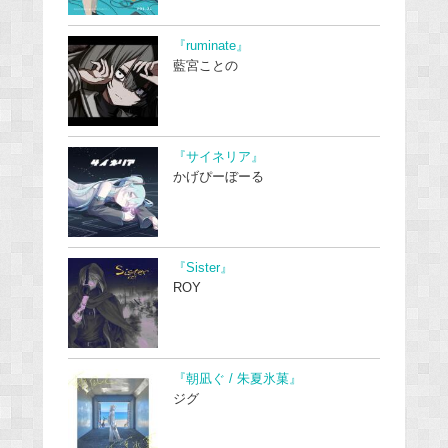
『ruminate』
藍宮ことの
『サイネリア』
かげぴーぼーる
『Sister』
ROY
『朝凪ぐ / 朱夏氷菓』
ジグ