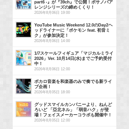
part6 -』が『39ch』で公開！ボサノバア
レンジシリーズの締めくくり！
2026年8月06日 19:00
YouTube Music Weekend 12.0のDay2ヘ
ッドライナーに「ポケモン feat. 初音ミ
ク」が参加決定！
2026年8月06日 14:00
1/7スケールフィギュア「マジカルミライ
2026」Ver. 10月14日(水)までご予約受付
中！
2026年8月06日 12:00
ボカロ音楽を和楽器のみで奏でる新ライ
ブ企画！
2026年8月05日 18:00
グッドスマイルカンパニーより、ねんど
ろいど 「亞北ネル」「弱音ハク」が登
場！フェイスメーカーコラボも開催中！
2026年8月05日 12:00