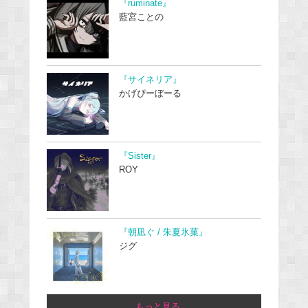
『ruminate』
藍宮ことの
『サイネリア』
かげぴーぼーる
『Sister』
ROY
『朝凪ぐ / 朱夏氷菓』
ジグ
...もっと見る