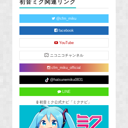
初音ミク関連リンク
@cfm_miku
facebook
YouTube
ニコニコチャンネル
cfm_miku_official
@hatsunemiku0831
LINE
初音ミク公式ナビ「ミクナビ」