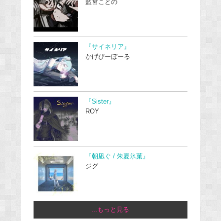
藍宮ことの
『サイネリア』
かげぴーぼーる
『Sister』
ROY
『朝凪ぐ / 朱夏氷菓』
ジグ
...もっと見る