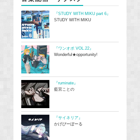
『STUDY WITH MIKU part 6』
STUDY WITH MIKU
『ワンオポ VOL.22』
Wonderful★opportunity!
『ruminate』
藍宮ことの
『サイネリア』
かげぴーぼーる