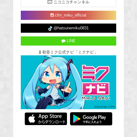
ニコニコチャンネル
cfm_miku_official
@hatsunemiku0831
LINE
初音ミク公式ナビ「ミクナビ」