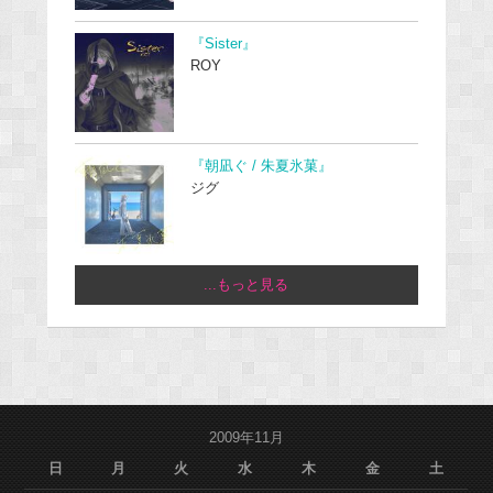
『Sister』
ROY
『朝凪ぐ / 朱夏氷菓』
ジグ
...もっと見る
2009年11月
日
月
火
水
木
金
土