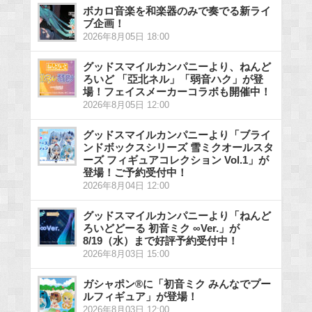
ボカロ音楽を和楽器のみで奏でる新ライ
ブ企画！
2026年8月05日 18:00
グッドスマイルカンパニーより、ねんど
ろいど 「亞北ネル」「弱音ハク」が登
場！フェイスメーカーコラボも開催中！
2026年8月05日 12:00
グッドスマイルカンパニーより「ブライ
ンドボックスシリーズ 雪ミクオールスタ
ーズ フィギュアコレクション Vol.1」が
登場！ご予約受付中！
2026年8月04日 12:00
グッドスマイルカンパニーより「ねんど
ろいどどーる 初音ミク ∞Ver.」が
8/19（水）まで好評予約受付中！
2026年8月03日 15:00
ガシャポン®に「初音ミク みんなでプー
ルフィギュア」が登場！
2026年8月03日 12:00