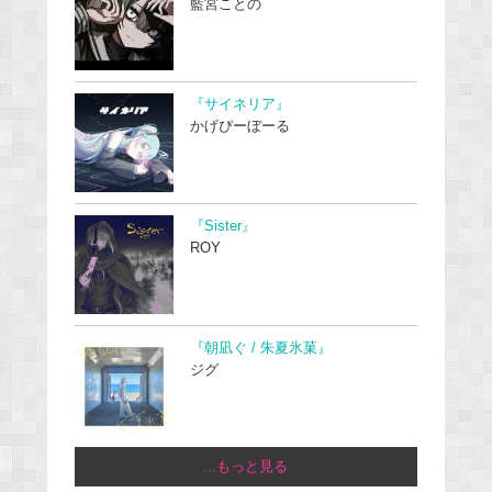
藍宮ことの
『サイネリア』
かげぴーぼーる
『Sister』
ROY
『朝凪ぐ / 朱夏氷菓』
ジグ
...もっと見る