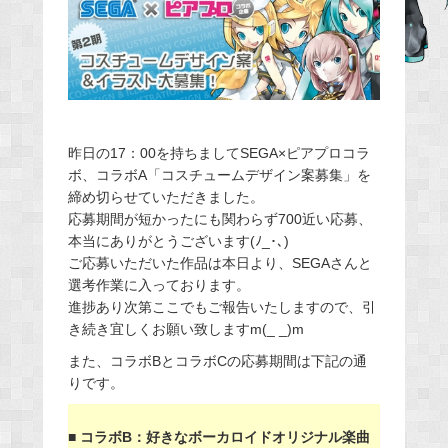
b
o
o
k
昨日の17：00を持ちましてSEGA×ピアプロコラ
ボ、コラボA「コスチュームデザイン案募集」を
締め切らせていただきました。
応募期間が短かったにも関わらず700近い応募、
本当にありがとうございます(ﾉ_･､)
ご応募いただいた作品は本日より、SEGAさんと
選考作業に入っております。
進捗あり次第ここでもご報告いたしますので、引
き続き宜しくお願い致しますm(_ _)m
また、コラボBとコラボCの応募期間は下記の通
りです。
■ コラボB：好きなボーカロイドオリジナル楽曲