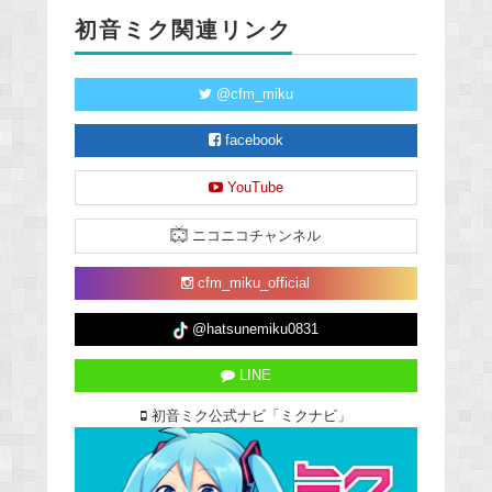
初音ミク関連リンク
@cfm_miku
facebook
YouTube
ニコニコチャンネル
cfm_miku_official
@hatsunemiku0831
LINE
初音ミク公式ナビ「ミクナビ」