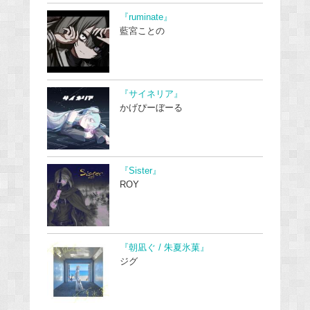
『ruminate』
藍宮ことの
『サイネリア』
かげぴーぼーる
『Sister』
ROY
『朝凪ぐ / 朱夏氷菓』
ジグ