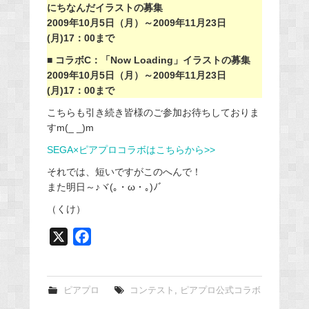
にちなんだイラストの募集
2009年10月5日（月）～2009年11月23日
(月)17：00まで
■ コラボC：「Now Loading」イラストの募集
2009年10月5日（月）～2009年11月23日
(月)17：00まで
こちらも引き続き皆様のご参加お待ちしておりま
すm(_ _)m
SEGA×ピアプロコラボはこちらから>>
それでは、短いですがこのへんで！
また明日～♪ヾ(｡・ω・｡)ﾉﾞ
（くけ）
X
F
a
c
e
ピアプロ
コンテスト
,
ピアプロ公式コラボ
b