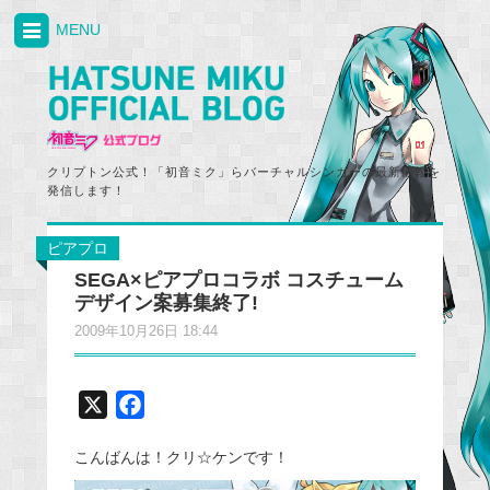
MENU
クリプトン公式！「初音ミク」らバーチャルシンガーの最新情報を
発信します！
ピアプロ
SEGA×ピアプロコラボ コスチューム
デザイン案募集終了!
2009年10月26日 18:44
X
F
a
こんばんは！クリ☆ケンです！
c
e