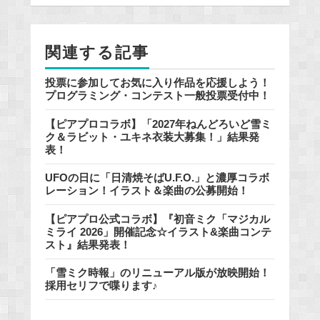
o
o
関連する記事
k
投票に参加してお気に入り作品を応援しよう！
プログラミング・コンテスト一般投票受付中！
【ピアプロコラボ】「2027年ねんどろいど雪ミ
ク＆ラビット・ユキネ衣装大募集！」結果発
表！
UFOの日に「日清焼そばU.F.O.」と濃厚コラボ
レーション！イラスト＆楽曲の公募開始！
【ピアプロ公式コラボ】『初音ミク「マジカル
ミライ 2026」開催記念☆イラスト&楽曲コンテ
スト』結果発表！
「雪ミク時報」のリニューアル版が放映開始！
採用セリフで喋ります♪