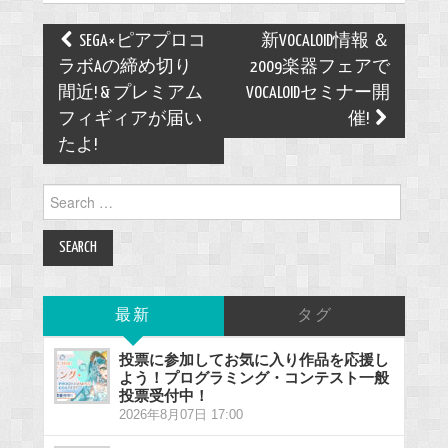
Post
SEGA×ピアプロコ
新VOCALOID情報 ＆
navigation
ラボAの締め切り
2009楽器フェアで
間近! & プレミアム
VOCALOIDセミナー開
フィギィアが届い
催!
たよ!
Search
for:
最新
タグ
投票に参加してお気に入り作品を応援し
よう！プログラミング・コンテスト一般
投票受付中！
2026年8月07日 17:00