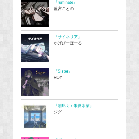
『ruminate』
藍宮ことの
『サイネリア』
かげぴーぼーる
『Sister』
ROY
『朝凪ぐ / 朱夏氷菓』
ジグ