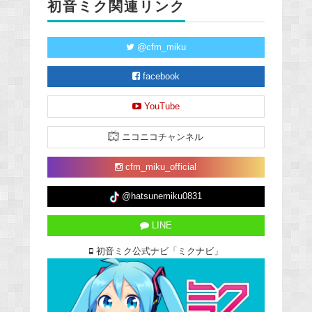
初音ミク関連リンク
@cfm_miku
facebook
YouTube
ニコニコチャンネル
cfm_miku_official
@hatsunemiku0831
LINE
初音ミク公式ナビ「ミクナビ」