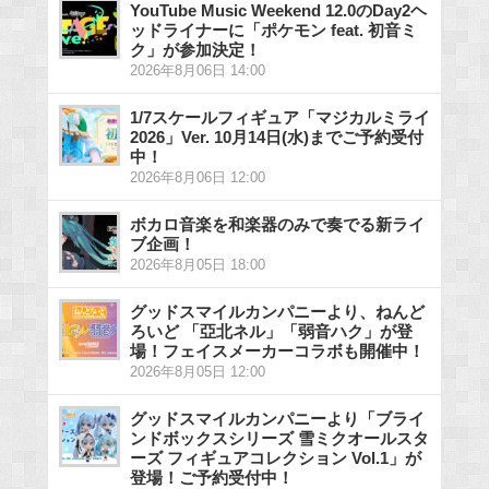
YouTube Music Weekend 12.0のDay2ヘ
ッドライナーに「ポケモン feat. 初音ミ
ク」が参加決定！
2026年8月06日 14:00
1/7スケールフィギュア「マジカルミライ
2026」Ver. 10月14日(水)までご予約受付
中！
2026年8月06日 12:00
ボカロ音楽を和楽器のみで奏でる新ライ
ブ企画！
2026年8月05日 18:00
グッドスマイルカンパニーより、ねんど
ろいど 「亞北ネル」「弱音ハク」が登
場！フェイスメーカーコラボも開催中！
2026年8月05日 12:00
グッドスマイルカンパニーより「ブライ
ンドボックスシリーズ 雪ミクオールスタ
ーズ フィギュアコレクション Vol.1」が
登場！ご予約受付中！