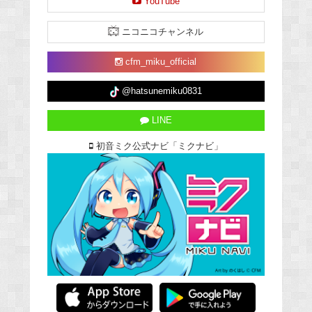
YouTube
ニコニコチャンネル
cfm_miku_official
@hatsunemiku0831
LINE
初音ミク公式ナビ「ミクナビ」