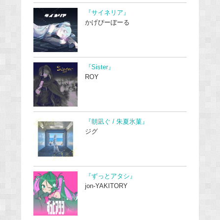
『サイネリア』
かげぴーぼーる
『Sister』
ROY
『朝凪ぐ / 朱夏氷菓』
ジグ
『ずっとアタシ』
jon-YAKITORY