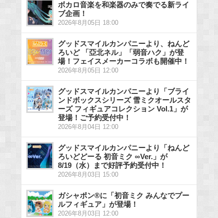
ボカロ音楽を和楽器のみで奏でる新ライ
ブ企画！
2026年8月05日 18:00
グッドスマイルカンパニーより、ねんど
ろいど 「亞北ネル」「弱音ハク」が登
場！フェイスメーカーコラボも開催中！
2026年8月05日 12:00
グッドスマイルカンパニーより「ブライ
ンドボックスシリーズ 雪ミクオールスタ
ーズ フィギュアコレクション Vol.1」が
登場！ご予約受付中！
2026年8月04日 12:00
グッドスマイルカンパニーより「ねんど
ろいどどーる 初音ミク ∞Ver.」が
8/19（水）まで好評予約受付中！
2026年8月03日 15:00
ガシャポン®に「初音ミク みんなでプー
ルフィギュア」が登場！
2026年8月03日 12:00