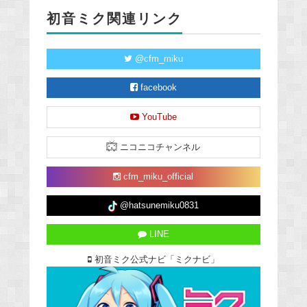
初音ミク関連リンク
@cfm_miku
facebook
YouTube
ニコニコチャンネル
cfm_miku_official
@hatsunemiku0831
LINE
初音ミク公式ナビ「ミクナビ」