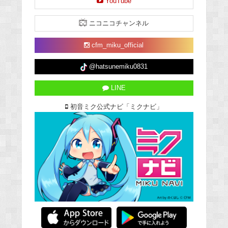
YouTube
ニコニコチャンネル
cfm_miku_official
@hatsunemiku0831
LINE
初音ミク公式ナビ「ミクナビ」