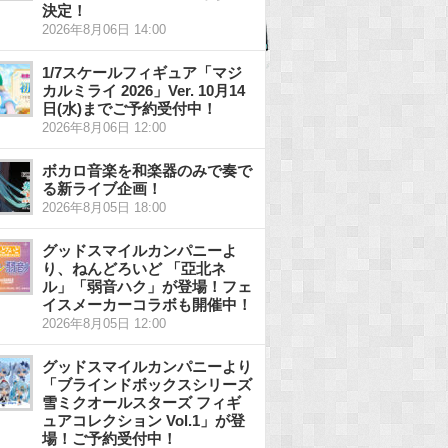
決定！
2026年8月06日 14:00
1/7スケールフィギュア「マジ
カルミライ 2026」Ver. 10月14
日(水)までご予約受付中！
2026年8月06日 12:00
ボカロ音楽を和楽器のみで奏で
る新ライブ企画！
2026年8月05日 18:00
グッドスマイルカンパニーよ
り、ねんどろいど 「亞北ネ
ル」「弱音ハク」が登場！フェ
イスメーカーコラボも開催中！
2026年8月05日 12:00
グッドスマイルカンパニーより
「ブラインドボックスシリーズ
雪ミクオールスターズ フィギ
ュアコレクション Vol.1」が登
場！ご予約受付中！