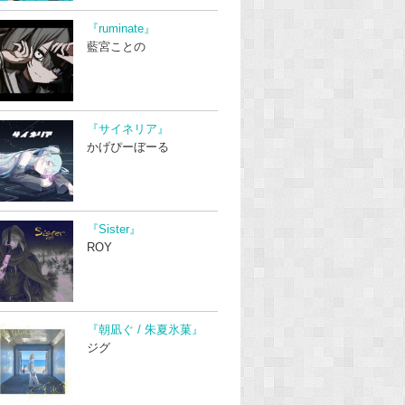
『ruminate』
藍宮ことの
『サイネリア』
かげぴーぼーる
『Sister』
ROY
『朝凪ぐ / 朱夏氷菓』
ジグ