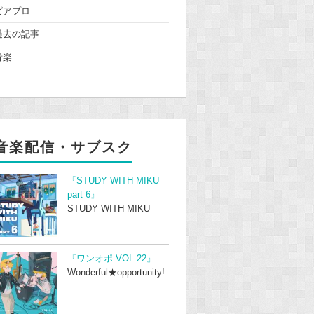
ピアプロ
過去の記事
音楽
音楽配信・サブスク
『STUDY WITH MIKU
part 6』
STUDY WITH MIKU
『ワンオポ VOL.22』
Wonderful★opportunity!