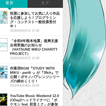
最新
タグ
投票に参加してお気に入り作品
を応援しよう！プログラミン
グ・コンテスト一般投票受付
中！
2026年8月07日 17:00
「令和8年熊本地震」復興支援
企画実施のお知らせ
（HATSUNE MIKU CHARITY
PROJECT）
2026年8月07日 12:00
作業用BGM『STUDY WITH
MIKU - part6 -』が『39ch』で
公開！ボサノバアレンジシリー
ズの締めくくり！
2026年8月06日 19:00
YouTube Music Weekend 12.0
のDay2ヘッドライナーに「ポ
ケモン feat. 初音ミク」が参加