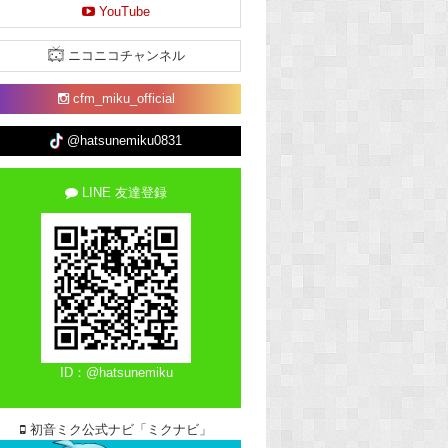
YouTube
ニコニコチャンネル
cfm_miku_official
@hatsunemiku0831
LINE 友達登録
ID：@hatsunemiku
初音ミク公式ナビ「ミクナビ」