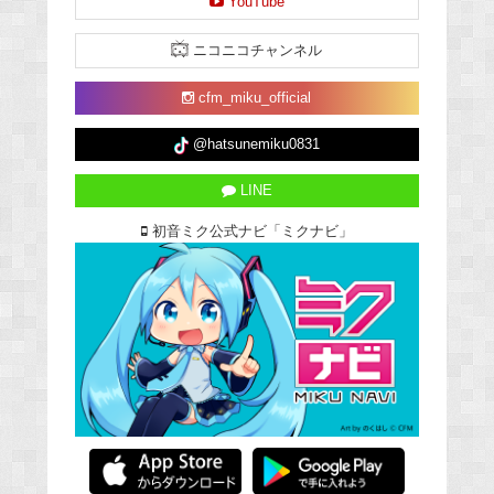
YouTube
ニコニコチャンネル
cfm_miku_official
@hatsunemiku0831
LINE
初音ミク公式ナビ「ミクナビ」