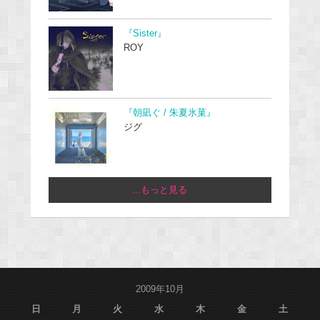
『Sister』
ROY
『朝凪ぐ / 朱夏氷菓』
ジグ
...もっと見る
2009年10月
日
月
火
水
木
金
土