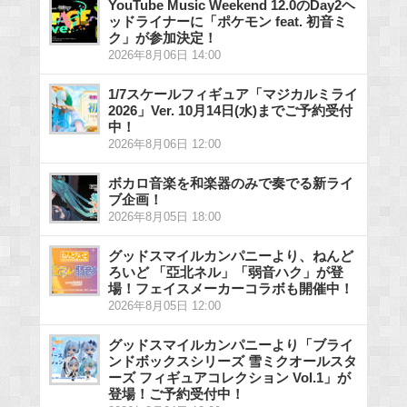
YouTube Music Weekend 12.0のDay2ヘ
ッドライナーに「ポケモン feat. 初音ミ
ク」が参加決定！
2026年8月06日 14:00
1/7スケールフィギュア「マジカルミライ
2026」Ver. 10月14日(水)までご予約受付
中！
2026年8月06日 12:00
ボカロ音楽を和楽器のみで奏でる新ライ
ブ企画！
2026年8月05日 18:00
グッドスマイルカンパニーより、ねんど
ろいど 「亞北ネル」「弱音ハク」が登
場！フェイスメーカーコラボも開催中！
2026年8月05日 12:00
グッドスマイルカンパニーより「ブライ
ンドボックスシリーズ 雪ミクオールスタ
ーズ フィギュアコレクション Vol.1」が
登場！ご予約受付中！