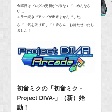
e
金曜日はブログの更新が出来なくてごめんなさ
い…
b
エラー続きでアップが出来ませんでした。
o
o
さて、気を取り直して！皆さん、お待たせいたし
ました！
k
初音ミクの「初音ミク -
Project DIVA-」（新）始
動！