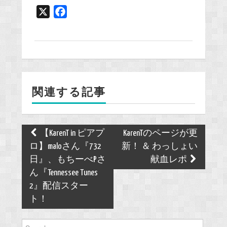
X
F
a
c
e
b
o
関連する記事
o
k
Post
【KarenT in ピアプ
KarenTのページが更
navigation
ロ】maloさん『732
新！ ＆ わっしょい
日』、もちーべPさ
献血レポ
ん『Tennessee Tunes
2』配信スター
ト！
Search