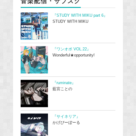
音楽配信・サブスク
『STUDY WITH MIKU part 6』
STUDY WITH MIKU
『ワンオポ VOL.22』
Wonderful★opportunity!
『ruminate』
藍宮ことの
『サイネリア』
かげぴーぼーる