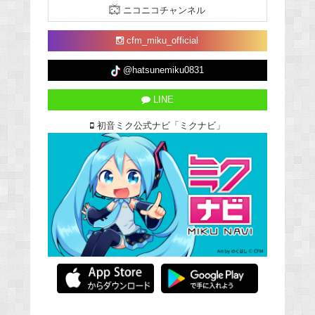
ニコニコチャンネル
cfm_miku_official
@hatsunemiku0831
LINE
初音ミク公式ナビ「ミクナビ」