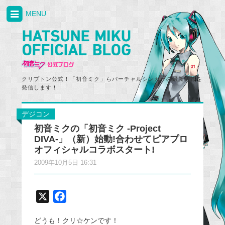
MENU
クリプトン公式！「初音ミク」らバーチャルシンガーの最新情報を
発信します！
デジコン
初音ミクの「初音ミク -Project
DIVA-」（新）始動!合わせてピアプロ
オフィシャルコラボスタート!
2009年10月5日 16:31
X
F
a
どうも！クリ☆ケンです！
c