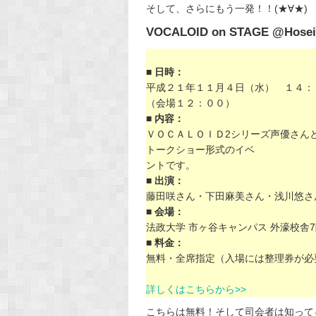
そして、さらにもう一発！！(★∀★)
VOCALOID on STAGE @Hosei 
■ 日時：
平成２１年１１月４日（水） １４
（会場１２：００）
■ 内容：
ＶＯＣＡＬＯＩＤ2シリーズ声優さん
トークショー形式のイベ
ントです。
■ 出演：
藤田咲さん・下田麻美さん・浅川悠さ
■ 会場：
法政大学 市ヶ谷キャンパス 外濠校舎7
■ 料金：
無料・全席指定（入場には整理券が必
詳しくはこちらから>>
こちらは無料！そして司会者は知って