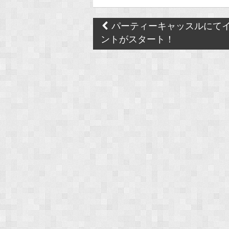
Post
パーティーキャッスルにて
navigation
ントがスタート！