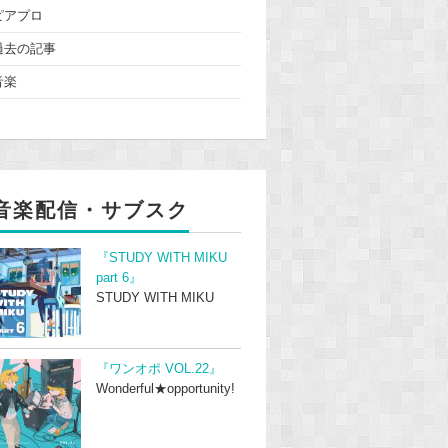
ピアプロ
過去の記事
音楽
音楽配信・サブスク
『STUDY WITH MIKU
part 6』
STUDY WITH MIKU
『ワンオポ VOL.22』
Wonderful★opportunity!