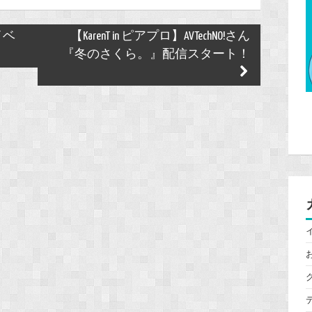
イベ
【KarenT in ピアプロ】AVTechNO!さん
『冬のさくら。』配信スタート！