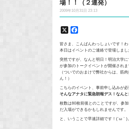
場！！（２連発）
2009年10月31日 23:13
X
F
a
皆さま、こんばんわっしょいです！わ
c
本日はイベントのご連絡で登場しました(
e
突然ですが、なんと明日！明治大学に
b
が参加のトークイベントが開催されま
o
（ついでのおまけで弊社からは、筋肉
o
ん！）
k
こちらのイベント、事前申し込みが必
そんなアナタに緊急朗報デス！なんと
枚数は80枚前後とのことですが、参
だ入場ができるかもしれませんです。
と、いうことで早速詳細です！(´ω｀)