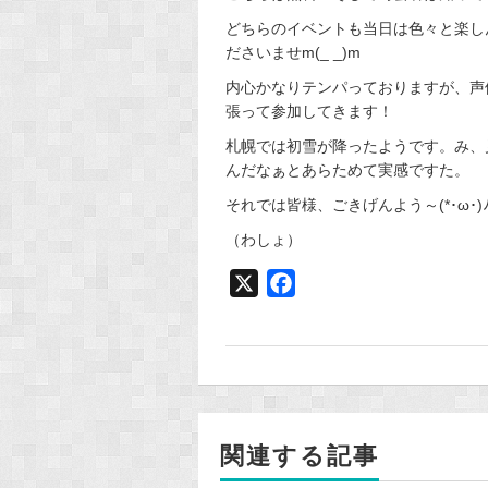
どちらのイベントも当日は色々と楽し
ださいませm(_ _)m
内心かなりテンパっておりますが、声
張って参加してきます！
札幌では初雪が降ったようです。み、
んだなぁとあらためて実感ですた。
それでは皆様、ごきげんよう～(*･ω･)ﾉ
（わしょ）
X
F
a
c
e
b
o
関連する記事
o
k