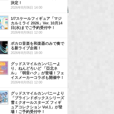
決定！
2026年8月06日 14:00
1/7スケールフィギュア「マジ
カルミライ 2026」Ver. 10月14
日(水)までご予約受付中！
2026年8月06日 12:00
ボカロ音楽を和楽器のみで奏で
る新ライブ企画！
2026年8月05日 18:00
グッドスマイルカンパニーよ
り、ねんどろいど 「亞北ネ
ル」「弱音ハク」が登場！フェ
イスメーカーコラボも開催中！
2026年8月05日 12:00
グッドスマイルカンパニーより
「ブラインドボックスシリーズ
雪ミクオールスターズ フィギ
ュアコレクション Vol.1」が登
場！ご予約受付中！