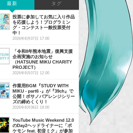
最新
タグ
投票に参加してお気に入り作品
を応援しよう！プログラミン
グ・コンテスト一般投票受付
中！
2026年8月07日 17:00
「令和8年熊本地震」復興支援
企画実施のお知らせ
（HATSUNE MIKU CHARITY
PROJECT）
2026年8月07日 12:00
作業用BGM『STUDY WITH
MIKU - part6 -』が『39ch』で
公開！ボサノバアレンジシリー
ズの締めくくり！
2026年8月06日 19:00
YouTube Music Weekend 12.0
のDay2ヘッドライナーに「ポ
ケモン feat. 初音ミク」が参加