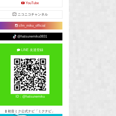
YouTube
ニコニコチャンネル
cfm_miku_official
@hatsunemiku0831
LINE 友達登録
ID：@hatsunemiku
初音ミク公式ナビ「ミクナビ」