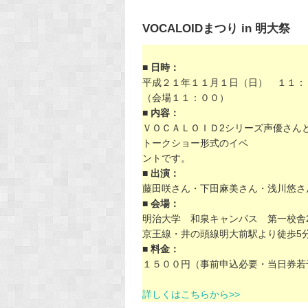
VOCALOIDまつり in 明大祭
■ 日時：
平成２１年１１月１日（日） １１
（会場１１：００）
■ 内容：
ＶＯＣＡＬＯＩＤ2シリーズ声優さん
トークショー形式のイベ
ントです。
■ 出演：
藤田咲さん・下田麻美さん・浅川悠さ
■ 会場：
明治大学 和泉キャンパス 第一校舎2
京王線・井の頭線明大前駅より徒歩5
■ 料金：
１５００円（事前申込必要・当日券若
詳しくはこちらから>>