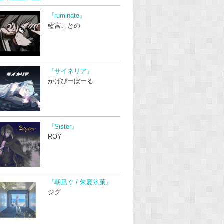
『ruminate』
藍宮ことの
『サイネリア』
かげぴーぼーる
『Sister』
ROY
『朝凪ぐ / 朱夏氷菓』
ジグ