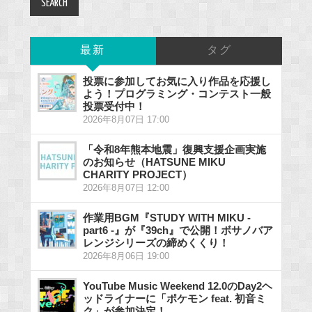
最新
タグ
投票に参加してお気に入り作品を応援し
よう！プログラミング・コンテスト一般
投票受付中！
2026年8月07日 17:00
「令和8年熊本地震」復興支援企画実施
のお知らせ（HATSUNE MIKU
CHARITY PROJECT）
2026年8月07日 12:00
作業用BGM『STUDY WITH MIKU -
part6 -』が『39ch』で公開！ボサノバア
レンジシリーズの締めくくり！
2026年8月06日 19:00
YouTube Music Weekend 12.0のDay2ヘ
ッドライナーに「ポケモン feat. 初音ミ
ク」が参加決定！