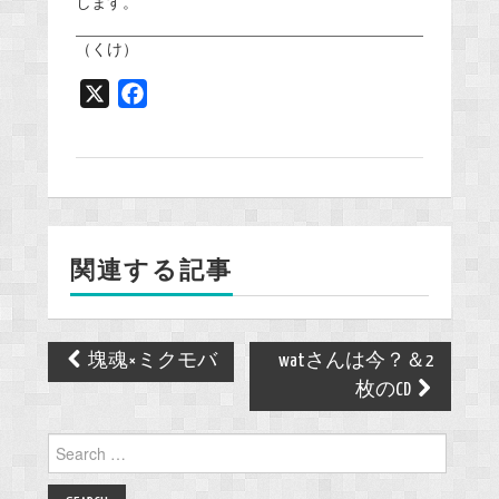
します。
（くけ）
X
F
a
c
e
b
o
関連する記事
o
k
Post
塊魂×ミクモバ
watさんは今？＆2
navigation
枚のCD
Search
for: