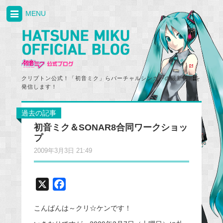
MENU
クリプトン公式！「初音ミク」らバーチャルシンガーの最新情報を
発信します！
過去の記事
初音ミク＆SONAR8合同ワークショッ
プ
2009年3月3日 21:49
X
F
a
こんばんは～クリ☆ケンです！
c
e