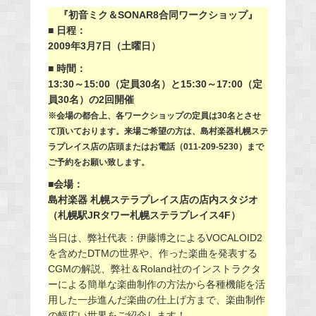
『初音ミク＆SONAR8合同ワークショップ』
■ 日程：
2009年3月7日（土曜日）
■ 時間：
13:30～15:00（定員30名）と15:30～17:00（定
員30名）の2回開催
※会場の都合上、各ワークショップの定員は30名とさせ
て頂いております。来場ご希望の方は、島村楽器札幌ステ
ラプレイス店の店頭またはお電話（011-209-5230）まで
ご予約をお願い致します。
■会場：
島村楽器 札幌ステラプレイス店の店内スタジオ
（札幌駅JRタワー札幌ステラプレイス4F）
当日は、弊社代表：伊藤博之によるVOCALOID2
を含めたDTMの世界や、作った楽曲を発表する
CGMの解説、弊社＆Roland社のインストラクタ
ーによる簡単な楽曲制作の方法から各種機能を活
用した一歩進んだ楽曲の仕上げ方まで、楽曲制作
の幅広い世界をご紹介します！