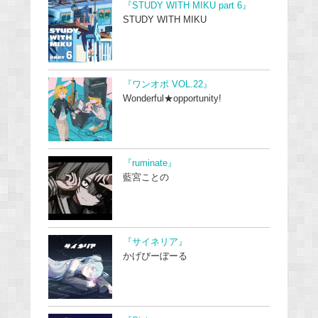
『STUDY WITH MIKU part 6』
STUDY WITH MIKU
『ワンオポ VOL.22』
Wonderful★opportunity!
『ruminate』
藍宮ことの
『サイネリア』
かげぴーぼーる