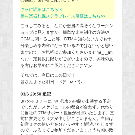
さらに詳細はこちら>>
島村楽器札幌ステラプレイス店様はこちら>>
こうしてみると、なにか敷居の高そうなワークシ
ョップに見えますが、簡単な楽曲制作の方法や
CGMに関すること等、DTMを知らない方でも十
分楽しめる内容になっているのではないかと思い
ますので、お気軽にご参加くださいませm(_ _)m
なお、定員数に限りがございますので、興味のあ
る方はお早めにご予約ください(*´∀`)♪
それでは、今日はこの辺で！
皆さんまった明日～ヾ(*ゝω・*)ﾉ
03/6 20:50 追記
3/7のセミナーに当社代表の伊藤が出演する予定
でしたが、スケジュールの都合が合わず、代わり
に当社のDTMサポート担当が出演いたします。直
前に変更となり大変申し訳ございません。当日は
初音ミクの使い方を分かりやすく解説いたします
ので、ふるってご参加くださいますようお願い致