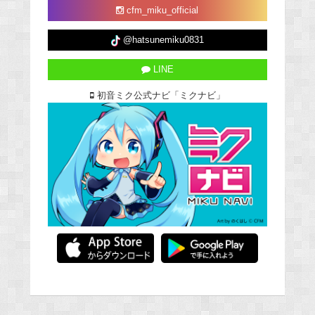
cfm_miku_official
@hatsunemiku0831
LINE
初音ミク公式ナビ「ミクナビ」