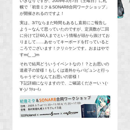
いきなりですが、2009年3月7日（土曜日）に札
幌で「初音ミク＆SONAR8合同ワークショップ」
b
が開催されるのですよ！
o
o
実は、3/7ならまだ時間もあるし直前にご報告し
よう～なんて思っていたのですが、定員数が二回
k
に分けて計60人までという情報が頭から抜けてお
りまして……あせってキーボードを打っていると
ころでございます！クリ☆ケンです。おまはやで
すm(_ _)m
それで結局どういうイベントなの！？とお思いの
道産子の皆様！もしくは道外からバビュンと行っ
ちゃうぞ☆なんてお思いの皆様！
下記詳細になりますので、ご確認くださーいヽ(･
∀･)ﾉ ﾜﾁｮｰｲ♪