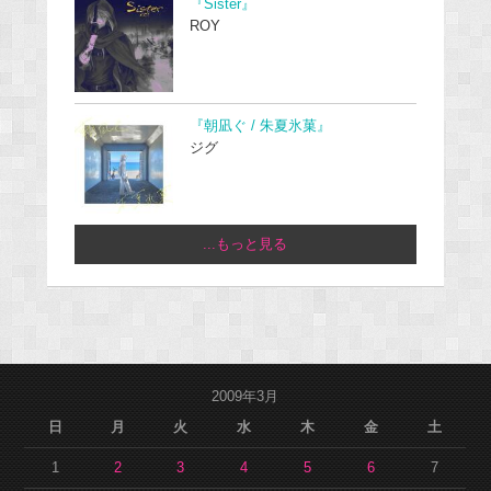
『Sister』
ROY
『朝凪ぐ / 朱夏氷菓』
ジグ
...もっと見る
2009年3月
日
月
火
水
木
金
土
1
2
3
4
5
6
7