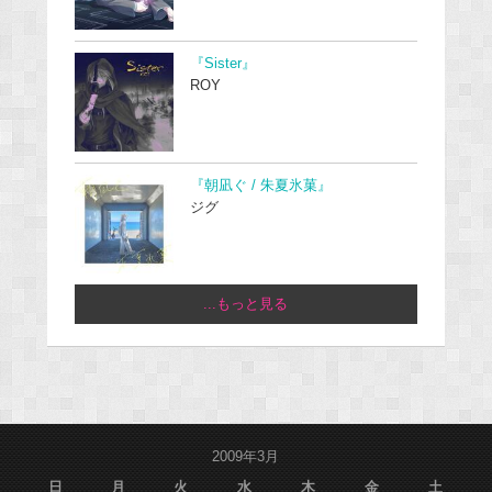
『Sister』
ROY
『朝凪ぐ / 朱夏氷菓』
ジグ
...もっと見る
2009年3月
日
月
火
水
木
金
土