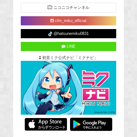
ニコニコチャンネル
cfm_miku_official
@hatsunemiku0831
LINE
初音ミク公式ナビ「ミクナビ」