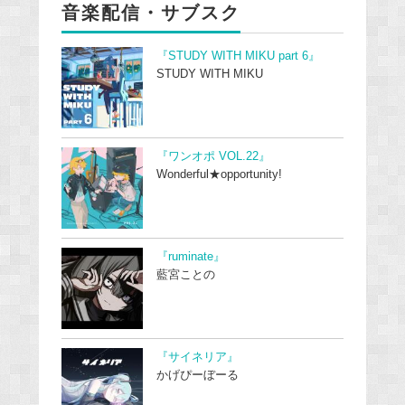
音楽配信・サブスク
『STUDY WITH MIKU part 6』
STUDY WITH MIKU
『ワンオポ VOL.22』
Wonderful★opportunity!
『ruminate』
藍宮ことの
『サイネリア』
かげぴーぼーる