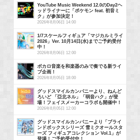
YouTube Music Weekend 12.0のDay2ヘ
ッドライナーに「ポケモン feat. 初音ミ
ク」が参加決定！
2026年8月06日 14:00
1/7スケールフィギュア「マジカルミライ
2026」Ver. 10月14日(水)までご予約受付
中！
2026年8月06日 12:00
ボカロ音楽を和楽器のみで奏でる新ライ
ブ企画！
2026年8月05日 18:00
グッドスマイルカンパニーより、ねんど
ろいど 「亞北ネル」「弱音ハク」が登
場！フェイスメーカーコラボも開催中！
2026年8月05日 12:00
グッドスマイルカンパニーより「ブライ
ンドボックスシリーズ 雪ミクオールスタ
ーズ フィギュアコレクション Vol.1」が
登場！ご予約受付中！