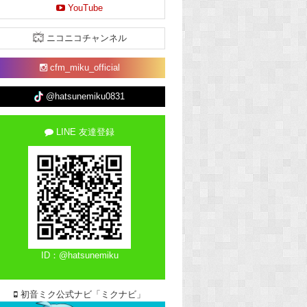
YouTube
ニコニコチャンネル
cfm_miku_official
@hatsunemiku0831
LINE 友達登録
ID：@hatsunemiku
初音ミク公式ナビ「ミクナビ」