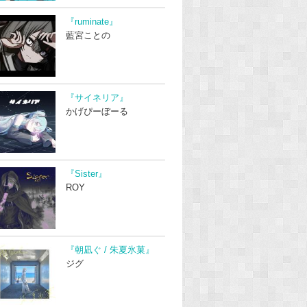
『ruminate』
藍宮ことの
『サイネリア』
かげぴーぼーる
『Sister』
ROY
『朝凪ぐ / 朱夏氷菓』
ジグ