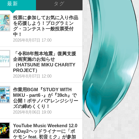
最新
タグ
投票に参加してお気に入り作品
を応援しよう！プログラミン
グ・コンテスト一般投票受付
中！
2026年8月07日 17:00
「令和8年熊本地震」復興支援
企画実施のお知らせ
（HATSUNE MIKU CHARITY
PROJECT）
2026年8月07日 12:00
作業用BGM『STUDY WITH
MIKU - part6 -』が『39ch』で
公開！ボサノバアレンジシリー
ズの締めくくり！
2026年8月06日 19:00
YouTube Music Weekend 12.0
のDay2ヘッドライナーに「ポ
ケモン feat. 初音ミク」が参加