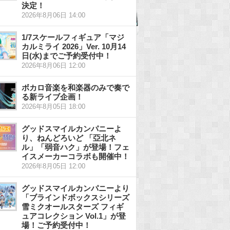
決定！
2026年8月06日 14:00
1/7スケールフィギュア「マジ
カルミライ 2026」Ver. 10月14
日(水)までご予約受付中！
2026年8月06日 12:00
ボカロ音楽を和楽器のみで奏で
る新ライブ企画！
2026年8月05日 18:00
グッドスマイルカンパニーよ
り、ねんどろいど 「亞北ネ
ル」「弱音ハク」が登場！フェ
イスメーカーコラボも開催中！
2026年8月05日 12:00
グッドスマイルカンパニーより
「ブラインドボックスシリーズ
雪ミクオールスターズ フィギ
ュアコレクション Vol.1」が登
場！ご予約受付中！