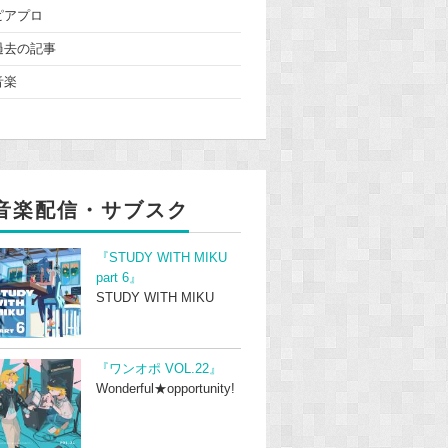
ピアプロ
過去の記事
音楽
音楽配信・サブスク
『STUDY WITH MIKU
part 6』
STUDY WITH MIKU
『ワンオポ VOL.22』
Wonderful★opportunity!