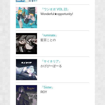
『ワンオポ VOL.22』
Wonderful★opportunity!
『ruminate』
藍宮ことの
『サイネリア』
かげぴーぼーる
『Sister』
ROY