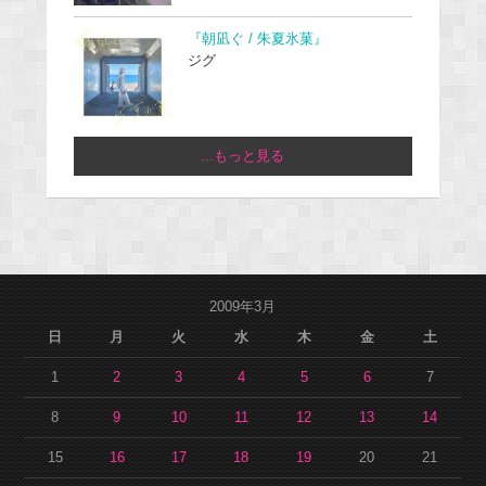
『朝凪ぐ / 朱夏氷菓』
ジグ
...もっと見る
2009年3月
日
月
火
水
木
金
土
1
2
3
4
5
6
7
8
9
10
11
12
13
14
15
16
17
18
19
20
21