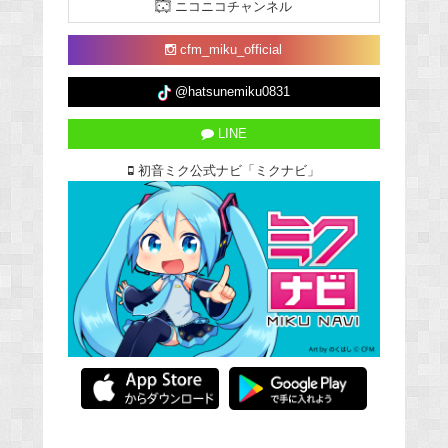
ニコニコチャンネル
cfm_miku_official
@hatsunemiku0831
LINE
初音ミク公式ナビ「ミクナビ」