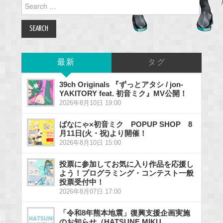
Search
for:
最新
タグ
39ch Originals 『ずっとアタシ / jon-
YAKITORY feat. 初音ミク』MV公開！
2026年8月10日 19:00
ばなにゃ×初音ミク POPUP SHOP 8
月11日(火・祝)より開催！
2026年8月10日 15:00
投票に参加してお気に入り作品を応援し
よう！プログラミング・コンテスト一般
投票受付中！
2026年8月07日 17:00
「令和8年熊本地震」復興支援企画実施
のお知らせ（HATSUNE MIKU