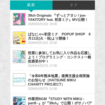
最新
タグ
39ch Originals 『ずっとアタシ / jon-
YAKITORY feat. 初音ミク』MV公開！
2026年8月10日 19:00
ばなにゃ×初音ミク POPUP SHOP 8
月11日(火・祝)より開催！
2026年8月10日 15:00
投票に参加してお気に入り作品を応援し
よう！プログラミング・コンテスト一般
投票受付中！
2026年8月07日 17:00
「令和8年熊本地震」復興支援企画実施
のお知らせ（HATSUNE MIKU
CHARITY PROJECT）
2026年8月07日 12:00
作業用BGM『STUDY WITH MIKU -
part6 -』が『39ch』で公開！ボサノバア