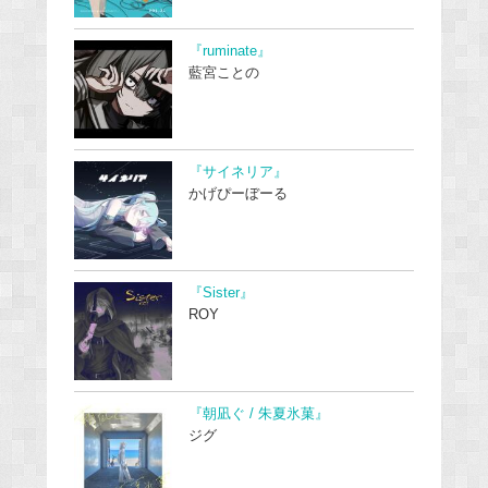
『ruminate』
藍宮ことの
『サイネリア』
かげぴーぼーる
『Sister』
ROY
『朝凪ぐ / 朱夏氷菓』
ジグ