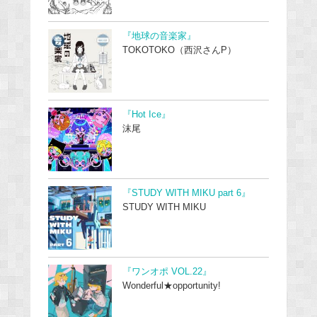
『地球の音楽家』
TOKOTOKO（西沢さんP）
『Hot Ice』
沫尾
『STUDY WITH MIKU part 6』
STUDY WITH MIKU
『ワンオポ VOL.22』
Wonderful★opportunity!