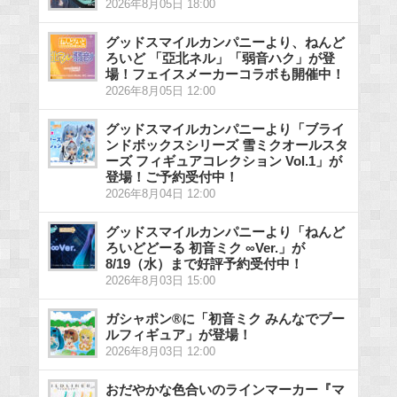
2026年8月05日 18:00
グッドスマイルカンパニーより、ねんど
ろいど 「亞北ネル」「弱音ハク」が登
場！フェイスメーカーコラボも開催中！
2026年8月05日 12:00
グッドスマイルカンパニーより「ブライ
ンドボックスシリーズ 雪ミクオールスタ
ーズ フィギュアコレクション Vol.1」が
登場！ご予約受付中！
2026年8月04日 12:00
グッドスマイルカンパニーより「ねんど
ろいどどーる 初音ミク ∞Ver.」が
8/19（水）まで好評予約受付中！
2026年8月03日 15:00
ガシャポン®に「初音ミク みんなでプー
ルフィギュア」が登場！
2026年8月03日 12:00
おだやかな色合いのラインマーカー『マ