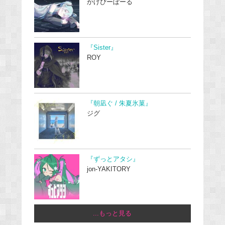
かげぴーぼーる
『Sister』
ROY
『朝凪ぐ / 朱夏氷菓』
ジグ
『ずっとアタシ』
jon-YAKITORY
...もっと見る