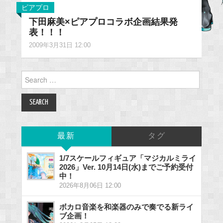
ピアプロ
下田麻美×ピアプロコラボ企画結果発
表！！！
2009年3月31日 12:00
Search
for:
最新
タグ
1/7スケールフィギュア「マジカルミライ
2026」Ver. 10月14日(水)までご予約受付
中！
2026年8月06日 12:00
ボカロ音楽を和楽器のみで奏でる新ライ
ブ企画！