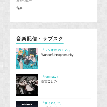
過去の記事
音楽
音楽配信・サブスク
『ワンオポ VOL.22』
Wonderful★opportunity!
『ruminate』
藍宮ことの
『サイネリア』