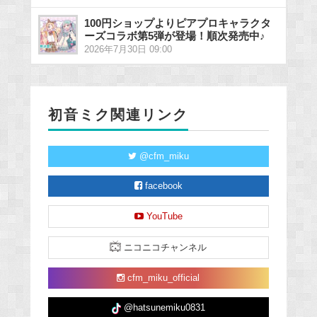
100円ショップよりピアプロキャラクタ
ーズコラボ第5弾が登場！順次発売中♪
2026年7月30日 09:00
初音ミク関連リンク
@cfm_miku
facebook
YouTube
ニコニコチャンネル
cfm_miku_official
@hatsunemiku0831