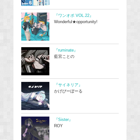
『ワンオポ VOL.22』
Wonderful★opportunity!
『ruminate』
藍宮ことの
『サイネリア』
かげぴーぼーる
『Sister』
ROY