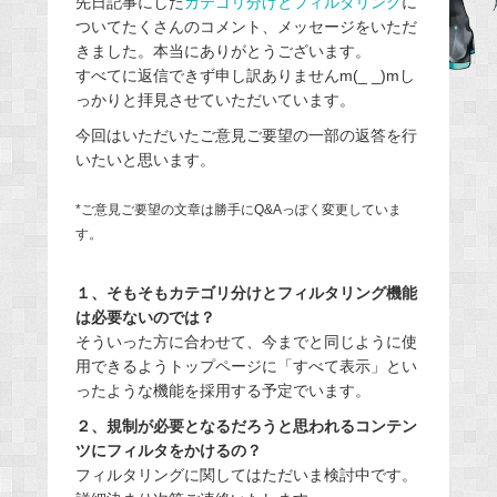
先日記事にした
カテゴリ分けとフィルタリング
に
ついてたくさんのコメント、メッセージをいただ
b
きました。本当にありがとうございます。
o
すべてに返信できず申し訳ありませんm(_ _)mし
o
っかりと拝見させていただいています。
k
今回はいただいたご意見ご要望の一部の返答を行
いたいと思います。
*ご意見ご要望の文章は勝手にQ&Aっぽく変更していま
す。
１、そもそもカテゴリ分けとフィルタリング機能
は必要ないのでは？
そういった方に合わせて、今までと同じように使
用できるようトップページに「すべて表示」とい
ったような機能を採用する予定でいます。
２、規制が必要となるだろうと思われるコンテン
ツにフィルタをかけるの？
フィルタリングに関してはただいま検討中です。