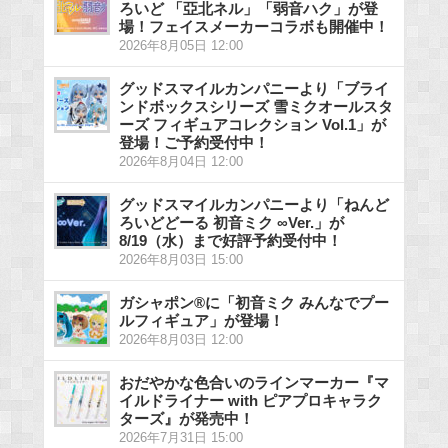
ろいど 「亞北ネル」「弱音ハク」が登
場！フェイスメーカーコラボも開催中！
2026年8月05日 12:00
グッドスマイルカンパニーより「ブライ
ンドボックスシリーズ 雪ミクオールスタ
ーズ フィギュアコレクション Vol.1」が
登場！ご予約受付中！
2026年8月04日 12:00
グッドスマイルカンパニーより「ねんど
ろいどどーる 初音ミク ∞Ver.」が
8/19（水）まで好評予約受付中！
2026年8月03日 15:00
ガシャポン®に「初音ミク みんなでプー
ルフィギュア」が登場！
2026年8月03日 12:00
おだやかな色合いのラインマーカー『マ
イルドライナー with ピアプロキャラク
ターズ』が発売中！
2026年7月31日 15:00