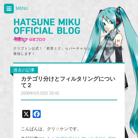
MENU
クリプトン公式！「初音ミク」らバーチャルシンガーの最新情報を
発信します！
過去の記事
カテゴリ分けとフィルタリングについ
て２
2008年6月10日 20:42
X
F
a
こんばんは、クリ
☆
ケンです。
c
e