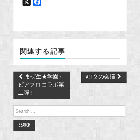
X
F
a
c
e
b
o
関連する記事
o
k
Post
まぜ生★学園 ×
ACT２の会議
navigation
ピアプロ コラボ第
二弾!!!
Search
for: