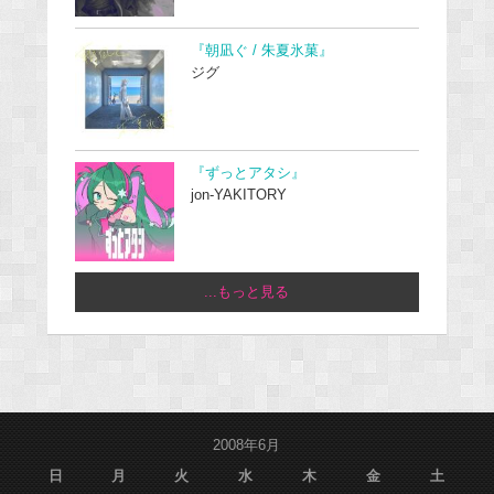
『朝凪ぐ / 朱夏氷菓』
ジグ
『ずっとアタシ』
jon-YAKITORY
...もっと見る
2008年6月
日
月
火
水
木
金
土