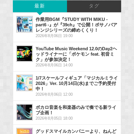
最新
タグ
作業用BGM『STUDY WITH MIKU -
part6 -』が『39ch』で公開！ボサノバア
レンジシリーズの締めくくり！
2026年8月06日 19:00
YouTube Music Weekend 12.0のDay2ヘ
ッドライナーに「ポケモン feat. 初音ミ
ク」が参加決定！
2026年8月06日 14:00
1/7スケールフィギュア「マジカルミライ
2026」Ver. 10月14日(水)までご予約受付
中！
2026年8月06日 12:00
ボカロ音楽を和楽器のみで奏でる新ライ
ブ企画！
2026年8月05日 18:00
グッドスマイルカンパニーより、ねんど