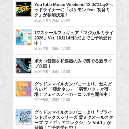
YouTube Music Weekend 12.0のDay2ヘ
ッドライナーに「ポケモン feat. 初音ミ
ク」が参加決定！
2026年8月06日 14:00
1/7スケールフィギュア「マジカルミライ
2026」Ver. 10月14日(水)までご予約受付
中！
2026年8月06日 12:00
ボカロ音楽を和楽器のみで奏でる新ライ
ブ企画！
2026年8月05日 18:00
グッドスマイルカンパニーより、ねんど
ろいど 「亞北ネル」「弱音ハク」が登
場！フェイスメーカーコラボも開催中！
2026年8月05日 12:00
グッドスマイルカンパニーより「ブライ
ンドボックスシリーズ 雪ミクオールスタ
ーズ フィギュアコレクション Vol.1」が
登場！ご予約受付中！