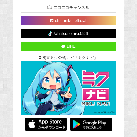
ニコニコチャンネル
cfm_miku_official
@hatsunemiku0831
LINE
初音ミク公式ナビ「ミクナビ」