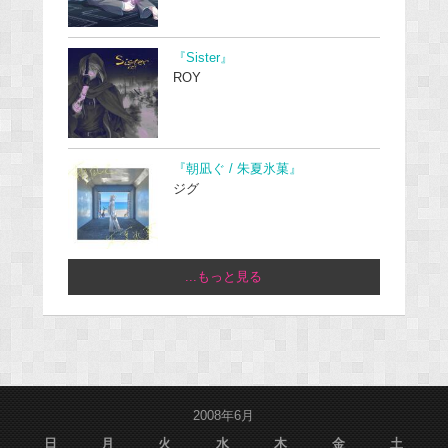
『Sister』
ROY
『朝凪ぐ / 朱夏氷菓』
ジグ
...もっと見る
2008年6月
日
月
火
水
木
金
土