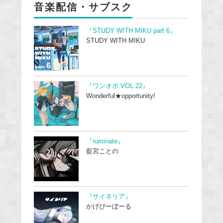
音楽配信・サブスク
『STUDY WITH MIKU part 6』
STUDY WITH MIKU
『ワンオポ VOL.22』
Wonderful★opportunity!
『ruminate』
藍宮ことの
『サイネリア』
かげぴーぼーる