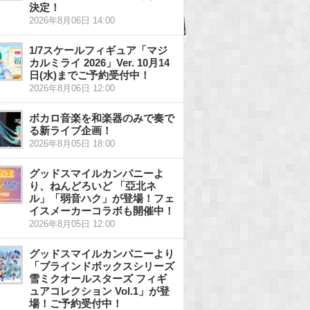
決定！
2026年8月06日 14:00
1/7スケールフィギュア「マジ
カルミライ 2026」Ver. 10月14
日(水)までご予約受付中！
2026年8月06日 12:00
ボカロ音楽を和楽器のみで奏で
る新ライブ企画！
2026年8月05日 18:00
グッドスマイルカンパニーよ
り、ねんどろいど 「亞北ネ
ル」「弱音ハク」が登場！フェ
イスメーカーコラボも開催中！
2026年8月05日 12:00
グッドスマイルカンパニーより
「ブラインドボックスシリーズ
雪ミクオールスターズ フィギ
ュアコレクション Vol.1」が登
場！ご予約受付中！