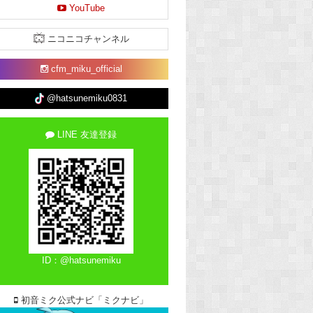
YouTube
ニコニコチャンネル
cfm_miku_official
@hatsunemiku0831
LINE 友達登録
ID：@hatsunemiku
初音ミク公式ナビ「ミクナビ」