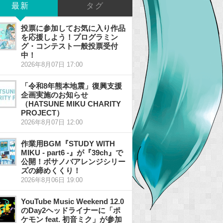
最新
タグ
投票に参加してお気に入り作品
を応援しよう！プログラミン
グ・コンテスト一般投票受付
中！
2026年8月07日 17:00
「令和8年熊本地震」復興支援
企画実施のお知らせ
（HATSUNE MIKU CHARITY
PROJECT）
2026年8月07日 12:00
作業用BGM『STUDY WITH
MIKU - part6 -』が『39ch』で
公開！ボサノバアレンジシリー
ズの締めくくり！
2026年8月06日 19:00
YouTube Music Weekend 12.0
のDay2ヘッドライナーに「ポ
ケモン feat. 初音ミク」が参加