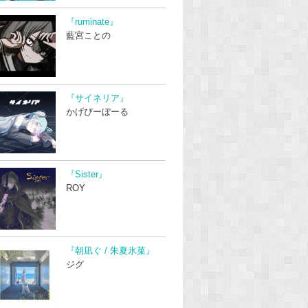
『ruminate』
藍宮ことの
『サイネリア』
かげぴーぼーる
『Sister』
ROY
『朝凪ぐ / 朱夏氷菓』
ジグ