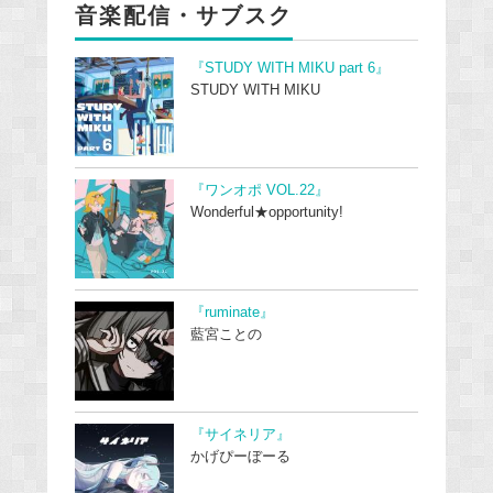
音楽配信・サブスク
『STUDY WITH MIKU part 6』
STUDY WITH MIKU
『ワンオポ VOL.22』
Wonderful★opportunity!
『ruminate』
藍宮ことの
『サイネリア』
かげぴーぼーる