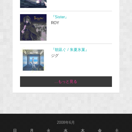
『Sister』
ROY
『朝凪ぐ / 朱夏氷菓』
ジグ
...もっと見る
2008年6月
日
月
火
水
木
金
土