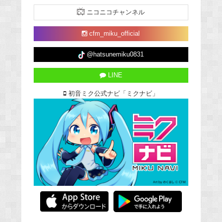
ニコニコチャンネル
cfm_miku_official
@hatsunemiku0831
LINE
初音ミク公式ナビ「ミクナビ」