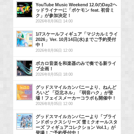
YouTube Music Weekend 12.0のDay2ヘ
ッドライナーに「ポケモン feat. 初音ミ
ク」が参加決定！
2026年8月06日 14:00
1/7スケールフィギュア「マジカルミライ
2026」Ver. 10月14日(水)までご予約受付
中！
2026年8月06日 12:00
ボカロ音楽を和楽器のみで奏でる新ライ
ブ企画！
2026年8月05日 18:00
グッドスマイルカンパニーより、ねんど
ろいど 「亞北ネル」「弱音ハク」が登
場！フェイスメーカーコラボも開催中！
2026年8月05日 12:00
グッドスマイルカンパニーより「ブライ
ンドボックスシリーズ 雪ミクオールスタ
ーズ フィギュアコレクション Vol.1」が
登場！ご予約受付中！