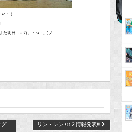
ω・`)
!
た明日～♪ヾ(。・ω・。)ノ
ング
リン・レン act２情報発表!!!