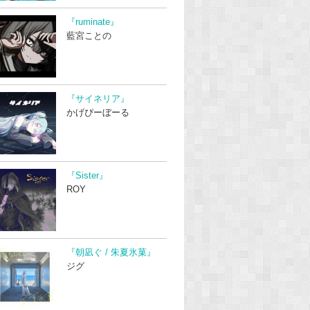
『ruminate』
藍宮ことの
『サイネリア』
かげぴーぼーる
『Sister』
ROY
『朝凪ぐ / 朱夏氷菓』
ジグ