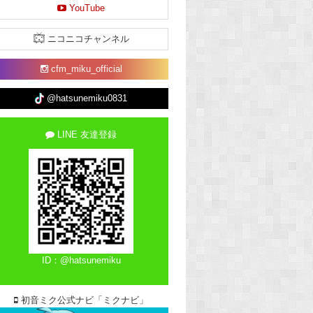
YouTube
ニコニコチャンネル
cfm_miku_official
@hatsunemiku0831
LINE 友達登録
ID：@hatsunemiku
初音ミク公式ナビ「ミクナビ」