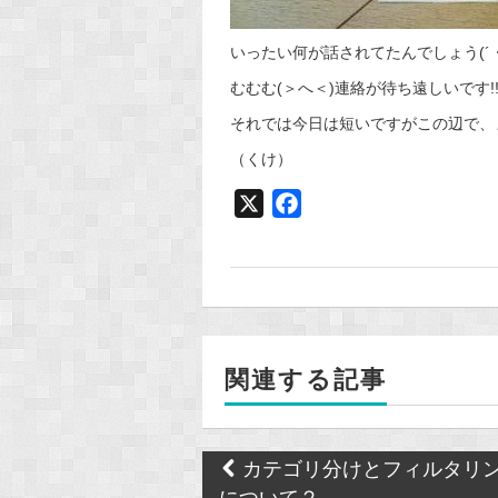
いったい何が話されてたんでしょう(´・
むむむ(＞へ＜)連絡が待ち遠しいです!!
それでは今日は短いですがこの辺で、ま
（くけ）
X
F
a
c
e
b
o
関連する記事
o
k
Post
カテゴリ分けとフィルタリ