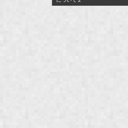
navigation
について２