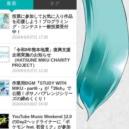
最新
タグ
投票に参加してお気に入り作品
を応援しよう！プログラミン
グ・コンテスト一般投票受付
中！
2026年8月07日 17:00
「令和8年熊本地震」復興支援
企画実施のお知らせ
（HATSUNE MIKU CHARITY
PROJECT）
2026年8月07日 12:00
作業用BGM『STUDY WITH
MIKU - part6 -』が『39ch』で
公開！ボサノバアレンジシリー
ズの締めくくり！
2026年8月06日 19:00
YouTube Music Weekend 12.0
のDay2ヘッドライナーに「ポ
ケモン feat. 初音ミク」が参加