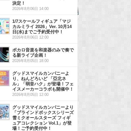
決定！
2026年8月06日 14:00
1/7スケールフィギュア「マジ
カルミライ 2026」Ver. 10月14
日(水)までご予約受付中！
2026年8月06日 12:00
ボカロ音楽を和楽器のみで奏で
る新ライブ企画！
2026年8月05日 18:00
グッドスマイルカンパニーよ
り、ねんどろいど 「亞北ネ
ル」「弱音ハク」が登場！フェ
イスメーカーコラボも開催中！
2026年8月05日 12:00
グッドスマイルカンパニーより
「ブラインドボックスシリーズ
雪ミクオールスターズ フィギ
ュアコレクション Vol.1」が登
場！ご予約受付中！