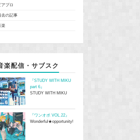
ピアプロ
過去の記事
音楽
音楽配信・サブスク
『STUDY WITH MIKU
part 6』
STUDY WITH MIKU
『ワンオポ VOL.22』
Wonderful★opportunity!