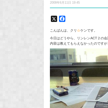
2008年6月11日 19:45
X
F
a
こんばんは、クリ
☆
ケンです。
c
e
今日はどうやら、リンレンACT２の
内容は教えてもらえなかったのですが
b
o
o
k