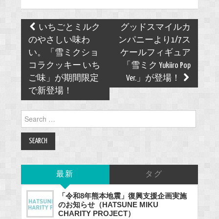
Post
いちごとミルク
グッドスマイルカ
navigation
のやさしい味わ
ンパニーより1/7ス
い。「雪ミクショ
ケールフィギュア
コラクッキー いち
「雪ミク Yukiiro Pop
ご味」が期間限定
Ver.」が登場！
で新登場！
Search
for:
最新
タグ
「令和8年熊本地震」復興支援企画実施
のお知らせ（HATSUNE MIKU
CHARITY PROJECT）