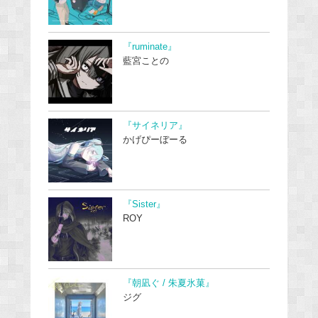
『ruminate』
藍宮ことの
『サイネリア』
かげぴーぼーる
『Sister』
ROY
『朝凪ぐ / 朱夏氷菓』
ジグ