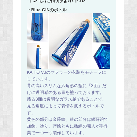
・Blue GINのボトル
KAITO V3のマフラーの衣装をモチーフに
しています。
背の高いスリムな六角形の瓶に「3面」だ
けに透明感のある青を塗っております。
残る3面は透明なガラス越であることで、
見る角度によって表情を変えるボトルで
す。
黄色の部分は金蒔絵、銀の部分は銀蒔絵で
加飾。塗り、蒔絵ともに熟練の職人が手作
業で一つ一つ製作しています。