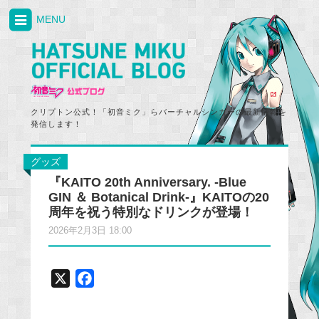
MENU
クリプトン公式！「初音ミク」らバーチャルシンガーの最新情報を
発信します！
グッズ
『KAITO 20th Anniversary. -Blue
GIN ＆ Botanical Drink-』KAITOの20
周年を祝う特別なドリンクが登場！
2026年2月3日 18:00
X
F
a
c