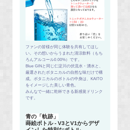
ファンの皆様が同じ体験を共有してほし
い。その想いからうまれた清涼飲料（もち
ろんアルコール0.00%）です。
Blue GINと同じ仁淀川の伏流水・湧水と、
厳選されたボタニカルの自然な味だけで構
成。ボタニカルのボトルの中身は、KAITO
をイメージした美しい青色。
みんなで一緒に乾杯できる新感覚ドリンク
です。
青の「軌跡」
蒔絵ボトル - V3とV1からデザ
インした特別なボトル