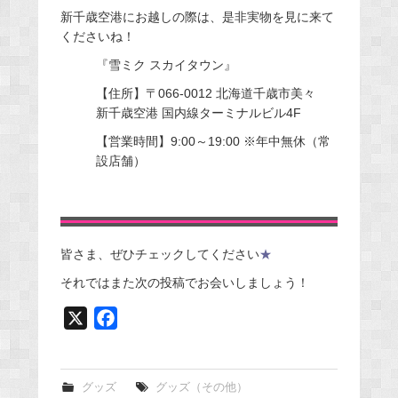
新千歳空港にお越しの際は、是非実物を見に来て
くださいね！
『雪ミク スカイタウン』
【住所】〒066-0012 北海道千歳市美々
新千歳空港 国内線ターミナルビル4F
【営業時間】9:00～19:00 ※年中無休（常
設店舗）
皆さま、ぜひチェックしてください
★
それではまた次の投稿でお会いしましょう！
X
F
a
c
e
グッズ
グッズ（その他）