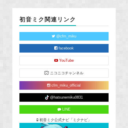
初音ミク関連リンク
@cfm_miku
facebook
YouTube
ニコニコチャンネル
cfm_miku_official
@hatsunemiku0831
LINE
初音ミク公式ナビ「ミクナビ」