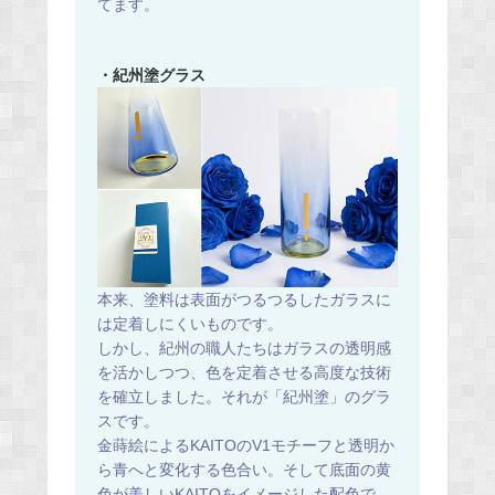
てます。
・紀州塗グラス
本来、塗料は表面がつるつるしたガラスに
は定着しにくいものです。
しかし、紀州の職人たちはガラスの透明感
を活かしつつ、色を定着させる高度な技術
を確立しました。それが「紀州塗」のグラ
スです。
金蒔絵によるKAITOのV1モチーフと透明か
ら青へと変化する色合い。そして底面の黄
色が美しいKAITOをイメージした配色で