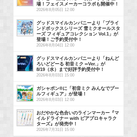
場！フェイスメーカーコラボも開催中！
2026年8月05日 12:00
グッドスマイルカンパニーより「ブライ
ンドボックスシリーズ 雪ミクオールスタ
ーズ フィギュアコレクション Vol.1」が
登場！ご予約受付中！
2026年8月04日 12:00
グッドスマイルカンパニーより「ねんど
ろいどどーる 初音ミク ∞Ver.」が
8/19（水）まで好評予約受付中！
2026年8月03日 15:00
ガシャポン®に「初音ミク みんなでプー
ルフィギュア」が登場！
2026年8月03日 12:00
おだやかな色合いのラインマーカー『マ
イルドライナー with ピアプロキャラク
ターズ』が発売中！
2026年7月31日 15:00