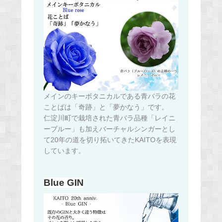
メインのキーボタニカルである青バラの花
ことばは「奇跡」と「夢かなう」です。
仁淀川町で栽培された青バラ品種「レイニ
ーブルー」も加えバーチャルシンガーとし
て20年の道を切り拓いてきたKAITOを表現
しています。
Blue GIN