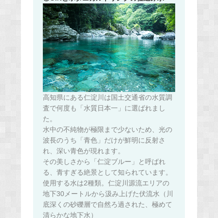
高知県にある仁淀川は国土交通省の水質調
査で何度も「水質日本一」に選ばれまし
た。
水中の不純物が極限まで少ないため、光の
波長のうち「青色」だけが鮮明に反射さ
れ、深い青色が現れます。
その美しさから「仁淀ブルー」と呼ばれ
る、青すぎる絶景として知られています。
使用する水は2種類。仁淀川源流エリアの
地下30メートルから汲み上げた伏流水（川
底深くの砂礫層で自然ろ過された、極めて
清らかな地下水）