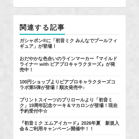
b
o
o
関連する記事
k
ガシャポン®に「初音ミク みんなでプールフィ
ギュア」が登場！
おだやかな色合いのラインマーカー『マイルド
ライナー with ピアプロキャラクターズ』が発
売中！
100円ショップよりピアプロキャラクターズコ
ラボ第5弾が登場！順次発売中♪
プリントスイーツのプリロールより「初音ミ
ク」19周年記念ケーキ＆マカロンが登場！現在
予約受付中☆
『初音ミク エムアイカード』2026年夏 新規入
会＆ご利用キャンペーン開催中！！