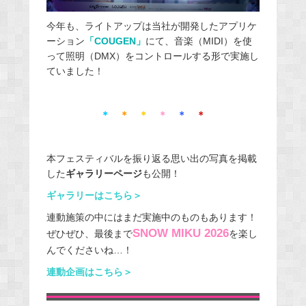
今年も、ライトアップは当社が開発したアプリケ
ーション
「COUGEN」
にて、音楽（MIDI）を使
って照明（DMX）をコントロールする形で実施し
ていました！
＊
＊
＊
＊
＊
＊
本フェスティバルを振り返る思い出の写真を掲載
した
ギャラリーページ
も公開！
ギャラリーはこちら＞
連動施策の中にはまだ実施中のものもあります！
SNOW MIKU 2026
ぜひぜひ、最後まで
を楽し
んでくださいね…！
連動企画はこちら＞