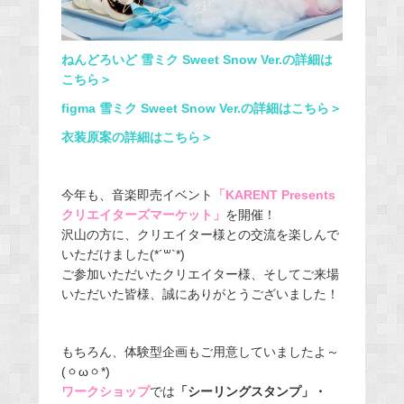
ねんどろいど 雪ミク Sweet Snow Ver.の詳細は
こちら＞
figma 雪ミク Sweet Snow Ver.の詳細はこちら＞
衣装原案の詳細はこちら＞
今年も、音楽即売イベント
「KARENT Presents
クリエイターズマーケット」
を開催！
沢山の方に、クリエイター様との交流を楽しんで
いただけました(*´꒳`*)
ご参加いただいたクリエイター様、そしてご来場
いただいた皆様、誠にありがとうございました！
もちろん、体験型企画もご用意していましたよ～
(ㆁωㆁ*)
ワークショップ
では
「シーリングスタンプ」・