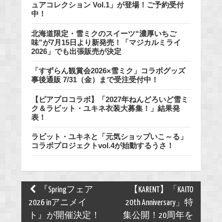
ュアコレクション Vol.1」が登場！ご予約受付
中！
北海道限定・雪ミクのスイーツ“濃厚いちご
味”が7月15日より新発売！「マジカルミライ
2026」でも出張販売が決定
「すずらん観賞会2026×雪ミク」コラボグッズ
事後通販 7/31（金）まで受注受付中！
【ピアプロコラボ】「2027年ねんどろいど雪ミ
ク＆ラビット・ユキネ衣装大募集！」結果発
表！
ラビット・ユキネと「元気ショップいこ～る」
コラボプロジェクトvol.4が始動するうさ！
Post
『Springフェア
【KARENT】「KAITO
navigation
2026 inアニメイ
20th Anniversary」特
ト』が開催決定！
集公開！20周年を