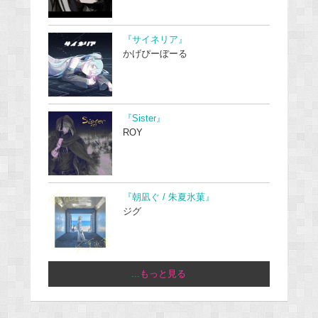
『サイネリア』
かげぴーぼーる
『Sister』
ROY
『朝凪ぐ / 朱夏氷菓』
ジグ
...もっと見る