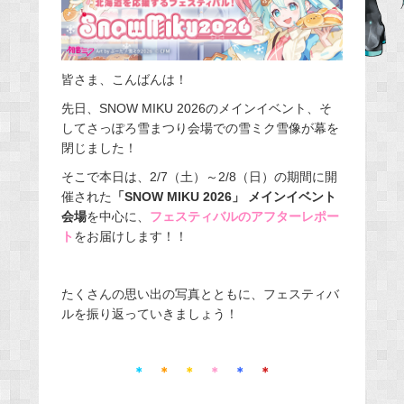
b
o
o
皆さま、こんばんは！
k
先日、SNOW MIKU 2026のメインイベント、そ
してさっぽろ雪まつり会場での雪ミク雪像が幕を
閉じました！
そこで本日は、2/7（土）～2/8（日）の期間に開
催された
「SNOW MIKU 2026」 メインイベント
会場
を中心に、
フェスティバルのアフターレポー
ト
をお届けします！！
たくさんの思い出の写真とともに、フェスティバ
ルを振り返っていきましょう！
＊
＊
＊
＊
＊
＊