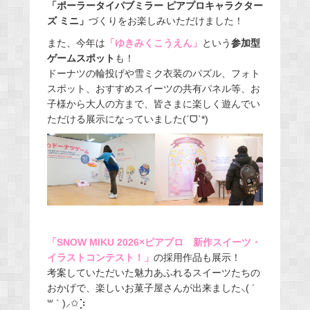
「ポーラータイパブミラー ピアプロキャラクター
ズ ミニ」
づくりをお楽しみいただけました！
また、今年は
「ゆきみくこうえん」
という
参加型
ゲームスポット
も！
ドーナツの輪投げや雪ミク衣装のパズル、フォト
スポット、おすすめスイーツの共有パネル等、お
子様から大人の方まで、皆さまに楽しく遊んでい
ただける展示になっていました(ˊᗜˋ*)
「SNOW MIKU 2026×ピアプロ 新作スイーツ・
イラストコンテスト！」
の採用作品も展示！
考案していただいた魅力あふれるスイーツたちの
おかげで、楽しいお菓子屋さんが出来ました⸜( ´
꒳ ` )⸝✩︎⡱