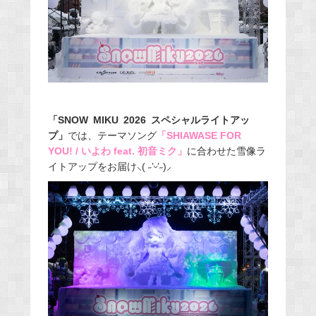
「SNOW MIKU 2026 スペシャルライトアッ
プ」
では、テーマソング
「SHIAWASE FOR
YOU! / いよわ feat. 初音ミク」
に合わせた雪像ラ
イトアップをお届け⸜( ˶’ᵕ’˶)⸝