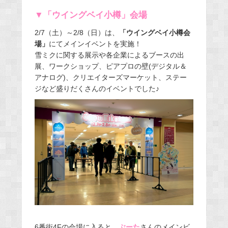
▼「ウイングベイ小樽」会場
2/7（土）～2/8（日）は、
「ウイングベイ小樽会
場」
にてメインイベントを実施！
雪ミクに関する展示や各企業によるブースの出
展、ワークショップ、ピアプロの壁(デジタル＆
アナログ)、クリエイターズマーケット、ステー
ジなど盛りだくさんのイベントでした
♪
6番街4Fの会場に入ると、
ぶーた
さんの
メインビ