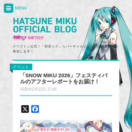
MENU
クリプトン公式！「初音ミク」らバーチャルシンガーの最新情報を
発信します！
イベント
「SNOW MIKU 2026」フェスティバ
ルのアフターレポートをお届け！
2026年2月12日 17:00
X
F
a
c
e