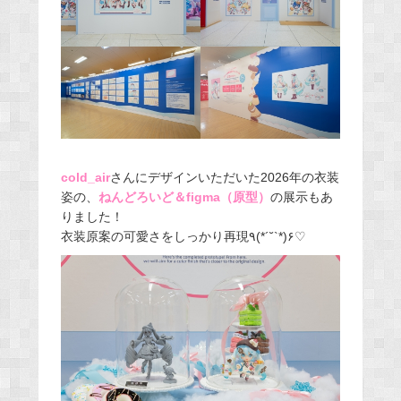
cold_air
さんにデザインいただいた2026年の衣装
姿の、
ねんどろいど＆figma（原型）
の展示もあ
りました！
衣装原案の可愛さをしっかり再現٩(*´˘`*)۶♡