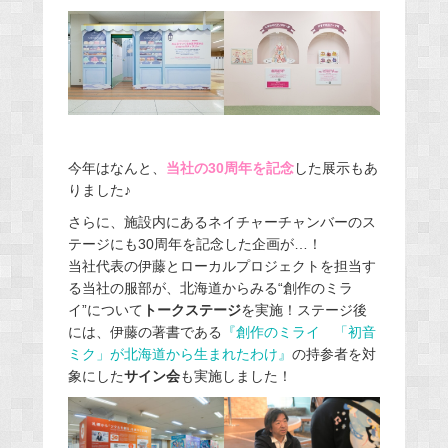
今年はなんと、
当社の30周年を記念
した展示もあ
りました♪
さらに、施設内にあるネイチャーチャンバーのス
テージにも30周年を記念した企画が…！
当社代表の伊藤とローカルプロジェクトを担当す
る当社の服部が、北海道からみる“創作のミラ
イ”について
トークステージ
を実施！ステージ後
には、伊藤の著書である
『創作のミライ 「初音
ミク」が北海道から生まれたわけ』
の持参者を対
象にした
サイン会
も実施しました！