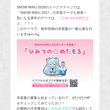
SNOW MIKU 2026のトークステージでは、
「SNOW MIKU 2027」の衣装テーマも発表！
気になる来年のテーマは…
「ひみつの☆めたも
る」
！！！
このテーマで、毎年恒例の衣装案の一般公募を行
います(๑•̀ㅂ•́)و
衣装案の募集も始まっているので、ぜひぜひHP
をチェックしてみてください！
応募時の注意事項は
こちらのブログ
でも紹介して