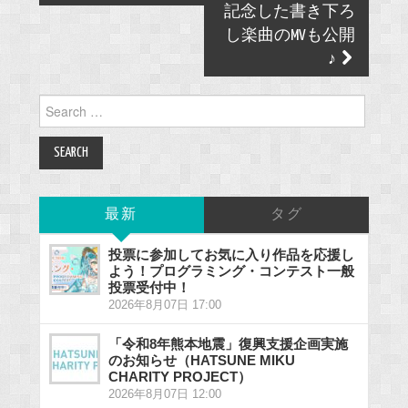
記念した書き下ろ
し楽曲のMVも公開
♪
Search
for:
最新
タグ
投票に参加してお気に入り作品を応援し
よう！プログラミング・コンテスト一般
投票受付中！
2026年8月07日 17:00
「令和8年熊本地震」復興支援企画実施
のお知らせ（HATSUNE MIKU
CHARITY PROJECT）
2026年8月07日 12:00