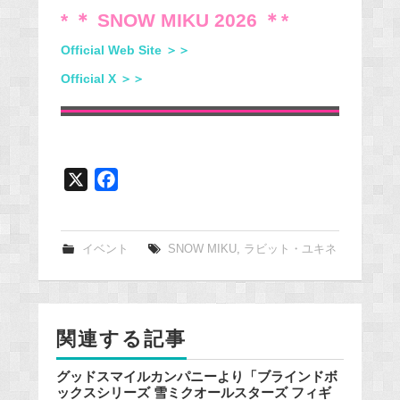
* ＊ SNOW MIKU 2026 ＊*
Official Web Site ＞＞
Official X ＞＞
X
F
a
c
e
イベント
SNOW MIKU
,
ラビット・ユキネ
b
o
o
関連する記事
k
グッドスマイルカンパニーより「ブラインドボ
ックスシリーズ 雪ミクオールスターズ フィギ