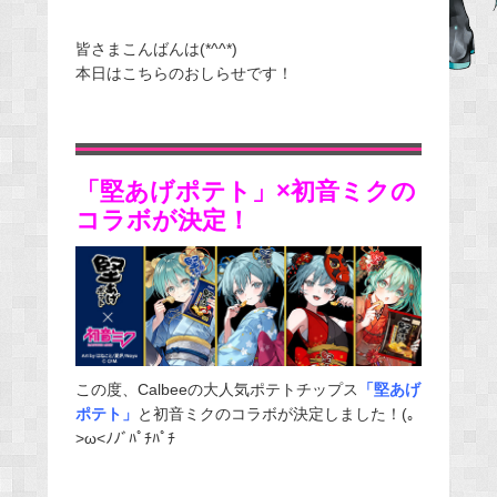
c
e
皆さまこんばんは(*^^*)
本日はこちらのおしらせです！
b
o
o
k
「堅あげポテト」×初音ミクの
コラボが決定！
この度、Calbeeの大人気ポテトチップス
「堅あげ
ポテト」
と初音ミクのコラボが決定しました！(｡
>ω<ﾉﾉﾞﾊﾟﾁﾊﾟﾁ