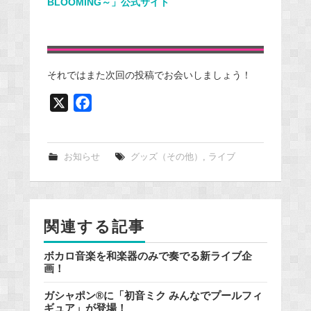
BLOOMING～」公式サイト
それではまた次回の投稿でお会いしましょう！
X
F
a
c
e
お知らせ
グッズ（その他）
,
ライブ
b
o
o
関連する記事
k
ボカロ音楽を和楽器のみで奏でる新ライブ企
画！
ガシャポン®に「初音ミク みんなでプールフィ
ギュア」が登場！