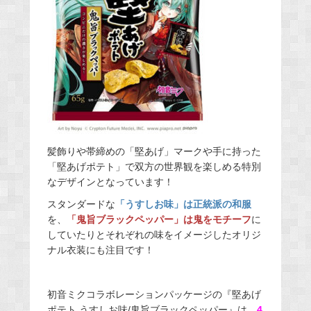
髪飾りや帯締めの「堅あげ」マークや手に持った
「堅あげポテト」で双方の世界観を楽しめる特別
なデザインとなっています！
スタンダードな
「うすしお味」は正統派の和服
を、
「鬼旨ブラックペッパー」は鬼をモチーフ
に
していたりとそれぞれの味をイメージしたオリジ
ナル衣装にも注目です！
初音ミクコラボレーションパッケージの『堅あげ
ポテト うすしお味/鬼旨ブラックペッパー』は、
4