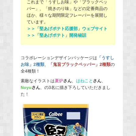
これまで「うすしお味」や「ブラックペッ
パー」、「焼きのり味」などの定番商品の
ほか、様々な期間限定フレーバーを展開し
ています。
＞＞「堅あげポテト応援部」ウェブサイト
＞＞「堅あげポテト」開発秘話
コラボレーションデザインパッケージは
「うすし
お味」2種類
、
「鬼旨ブラックペッパー」2種類
の
全4種類！
素敵なイラストは
夏炉
さん
、
はねこと
さん
、
Noyu
さん
、の3名に描き下ろしていただきまし
た！