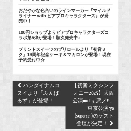
おだやかな色合いのラインマーカー『マイルド
ライナー with ピアプロキャラクターズ』が発
売中！
100円ショップよりピアプロキャラクターズコ
ラボ第5弾が登場！順次発売中♪
プリントスイーツのプリロールより「初音ミ
ク」19周年記念ケーキ＆マカロンが登場！現在
予約受付中☆
Post
バンダイナムコ
【初音ミクシンフ
navigation
ヌイより「ふんば
ォニー2025】大阪
るず」が登場！
公演mothy_悪ノP、
東京公演ryo
(supercell)のゲスト
登壇が決定！