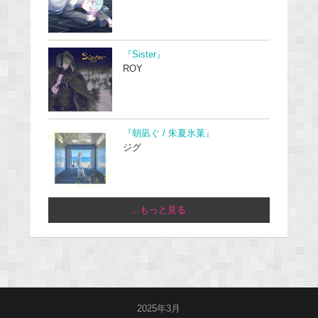
『Sister』
ROY
『朝凪ぐ / 朱夏氷菓』
ジグ
...もっと見る
2025年3月