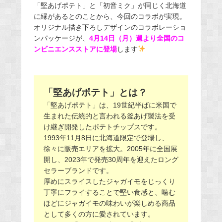
「堅あげポテト」と「初音ミク」が同じく北海道
に縁があるとのことから、今回のコラボが実現。
オリジナル描き下ろしデザインのコラボレーショ
ンパッケージが、
4月14日（月）週より全国のコ
ンビニエンスストアに登場
します
「堅あげポテト」とは？
「堅あげポテト」は、19世紀半ばに米国で
生まれた伝統的と言われる釜あげ製法を受
け継ぎ開発したポテトチップスです。
1993年11月8日に北海道限定で登場し、
徐々に販売エリアを拡大。2005年に全国展
開し、2023年で発売30周年を迎えたロング
セラーブランドです。
厚めにスライスしたジャガイモをじっくり
丁寧にフライすることで堅い食感と、噛む
ほどにジャガイモの味わいが楽しめる商品
として多くの方に愛されています。