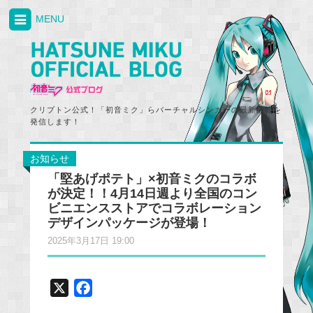
MENU
クリプトン公式！「初音ミク」らバーチャルシンガーの最新情報を
発信します！
お知らせ
「堅あげポテト」×初音ミクのコラボ
が決定！！4月14日週より全国のコン
ビニエンスストアでコラボレーション
デザインパッケージが登場！
2025年3月17日 19:00
X
F
a