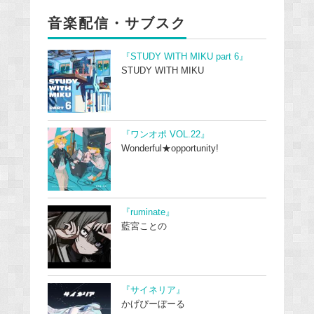
音楽配信・サブスク
『STUDY WITH MIKU part 6』
STUDY WITH MIKU
『ワンオポ VOL.22』
Wonderful★opportunity!
『ruminate』
藍宮ことの
『サイネリア』
かげぴーぼーる