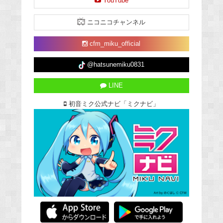
YouTube
ニコニコチャンネル
cfm_miku_official
@hatsunemiku0831
LINE
初音ミク公式ナビ「ミクナビ」