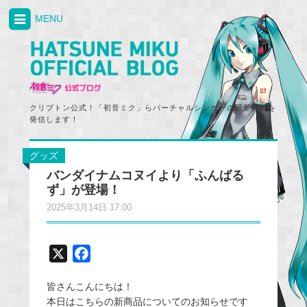
MENU
クリプトン公式！「初音ミク」らバーチャルシンガーの最新情報を
発信します！
グッズ
バンダイナムコヌイより「ふんばる
ず」が登場！
2025年3月14日 17:00
X
F
a
皆さんこんにちは！
c
本日はこちらの新商品についてのお知らせです
e