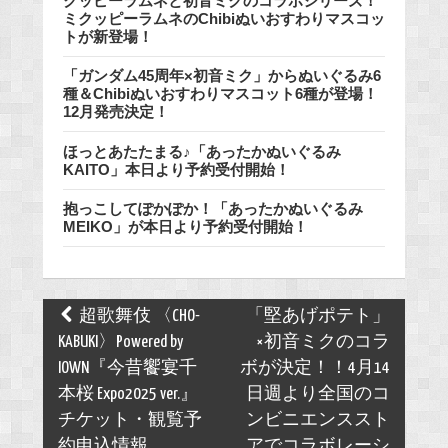
クッピーラムネと初音ミクのコラボシリーズ！
ミクッピーラムネのChibiぬいおすわりマスコッ
トが新登場！
「ガンダム45周年×初音ミク」からぬいぐるみ6
種＆Chibiぬいおすわりマスコット6種が登場！
12月発売決定！
ほっとあたたまる♪「あったかぬいぐるみ
KAITO」本日より予約受付開始！
抱っこしてぽかぽか！「あったかぬいぐるみ
MEIKO」が本日より予約受付開始！
Post
超歌舞伎 〈CHO-
「堅あげポテト」
navigation
KABUKI〉Powered by
×初音ミクのコラ
IOWN『今昔饗宴千
ボが決定！！4月14
本桜 Expo2025 ver.』
日週より全国のコ
チケット・観覧予
ンビニエンススト
約申込情報
アでコラボレーシ