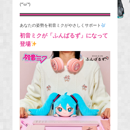
(*'ω'*)
b
o
o
あなたの姿勢を初音ミクがやさしくサポート
k
初音ミクが
「ふんばるず」になって
登場