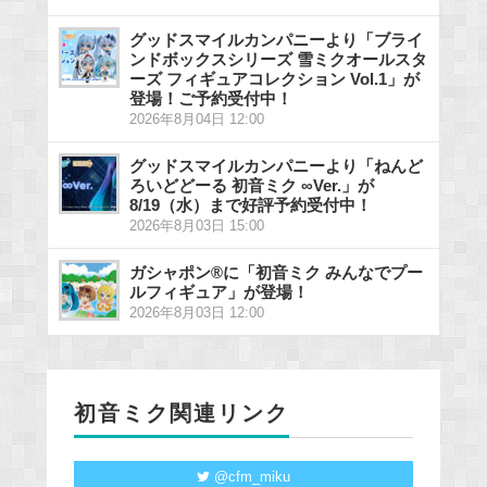
グッドスマイルカンパニーより「ブライ
ンドボックスシリーズ 雪ミクオールスタ
ーズ フィギュアコレクション Vol.1」が
登場！ご予約受付中！
2026年8月04日 12:00
グッドスマイルカンパニーより「ねんど
ろいどどーる 初音ミク ∞Ver.」が
8/19（水）まで好評予約受付中！
2026年8月03日 15:00
ガシャポン®に「初音ミク みんなでプー
ルフィギュア」が登場！
2026年8月03日 12:00
初音ミク関連リンク
@cfm_miku