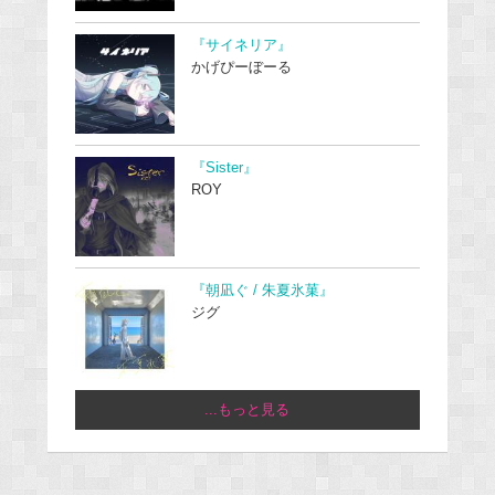
『サイネリア』
かげぴーぼーる
『Sister』
ROY
『朝凪ぐ / 朱夏氷菓』
ジグ
...もっと見る