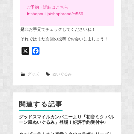
ご予約・詳細はこちら
▶︎
shopnui.jp/shopbrand/ct556
是非お手元でチェックしてくださいね！
それではまた次回の投稿でお会いしましょう！
X
F
a
c
e
グッズ
ぬいぐるみ
b
o
o
関連する記事
k
グッドスマイルカンパニーより「初音ミク バル
ーン風ぬいぐるみ」登場！好評予約受付中♪