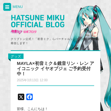
MENU
クリプトン公式！「初音ミク」らバーチャルシンガーの最新情報を
発信します！
グッズ
MAYLA×初音ミク＆鏡音リン・レン ア
イコニック イヤオブジェ ご予約受付
中！
2025年3月13日 12:00
X
F
a
皆様、こんにちは！
c