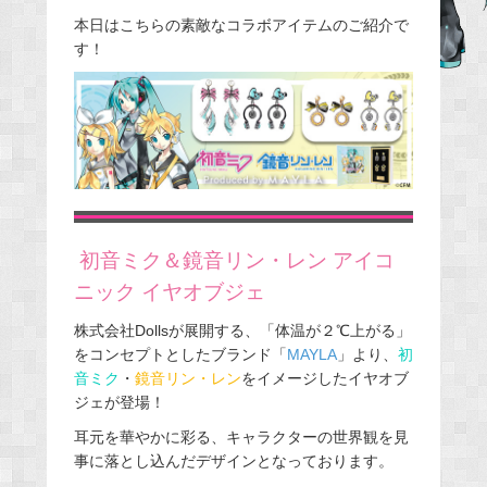
e
本日はこちらの素敵なコラボアイテムのご紹介で
す！
b
o
o
k
初音ミク＆鏡音リン・レン アイコ
ニック イヤオブジェ
株式会社Dollsが展開する、「体温が２℃上がる」
をコンセプトとしたブランド「
MAYLA
」より、
初
音ミク
・
鏡音リン・レン
をイメージしたイヤオブ
ジェが登場！
耳元を華やかに彩る、キャラクターの世界観を見
事に落とし込んだデザインとなっております。