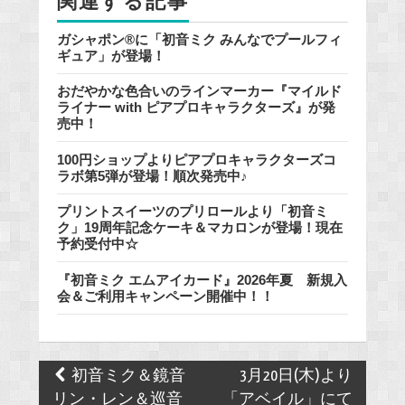
関連する記事
k
ガシャポン®に「初音ミク みんなでプールフィ
ギュア」が登場！
おだやかな色合いのラインマーカー『マイルド
ライナー with ピアプロキャラクターズ』が発
売中！
100円ショップよりピアプロキャラクターズコ
ラボ第5弾が登場！順次発売中♪
プリントスイーツのプリロールより「初音ミ
ク」19周年記念ケーキ＆マカロンが登場！現在
予約受付中☆
『初音ミク エムアイカード』2026年夏 新規入
会＆ご利用キャンペーン開催中！！
Post
初音ミク＆鏡音
3月20日(木)より
navigation
リン・レン＆巡音
「アベイル」にて