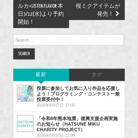
ルカ×LISTEN FLAVOR 本
桜ミクアイテムが
日3/12(水)より予約
発売！
開始！
Search
for:
最新
タグ
投票に参加してお気に入り作品を応援し
よう！プログラミング・コンテスト一般
投票受付中！
2026年8月07日 17:00
「令和8年熊本地震」復興支援企画実施
のお知らせ（HATSUNE MIKU
CHARITY PROJECT）
2026年8月07日 12:00