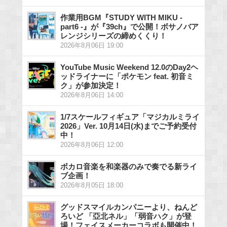
作業用BGM『STUDY WITH MIKU -
part6 -』が『39ch』で公開！ボサノバア
レンジシリーズの締めくくり！
2026年8月06日 19:00
YouTube Music Weekend 12.0のDay2ヘ
ッドライナーに「ポケモン feat. 初音ミ
ク」が参加決定！
2026年8月06日 14:00
1/7スケールフィギュア「マジカルミライ
2026」Ver. 10月14日(水)までご予約受付
中！
2026年8月06日 12:00
ボカロ音楽を和楽器のみで奏でる新ライ
ブ企画！
2026年8月05日 18:00
グッドスマイルカンパニーより、ねんど
ろいど 「亞北ネル」「弱音ハク」が登
場！フェイスメーカーコラボも開催中！