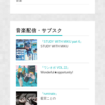
音楽
音楽配信・サブスク
『STUDY WITH MIKU part 6』
STUDY WITH MIKU
『ワンオポ VOL.22』
Wonderful★opportunity!
『ruminate』
藍宮ことの