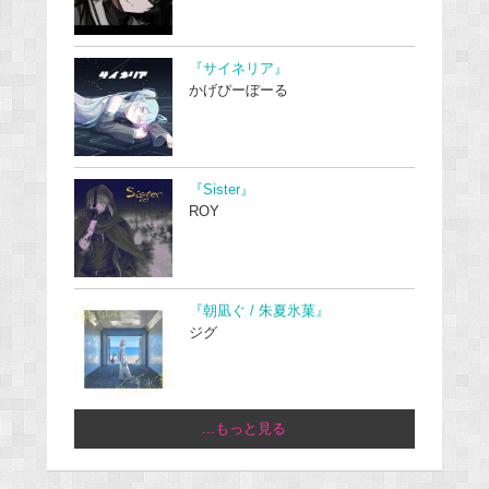
『サイネリア』
かげぴーぼーる
『Sister』
ROY
『朝凪ぐ / 朱夏氷菓』
ジグ
...もっと見る