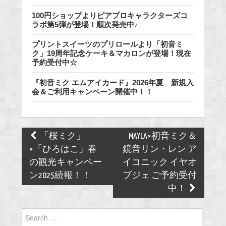
100円ショップよりピアプロキャラクターズコ
ラボ第5弾が登場！順次発売中♪
プリントスイーツのプリロールより「初音ミ
ク」19周年記念ケーキ＆マカロンが登場！現在
予約受付中☆
『初音ミク エムアイカード』2026年夏 新規入
会＆ご利用キャンペーン開催中！！
Post
「桜ミク」
MAYLA×初音ミク＆
navigation
×「ひろはこ」春
鏡音リン・レン ア
の観光キャンペー
イコニック イヤオ
ン2025続報！！
ブジェ ご予約受付
中！
Search
for: