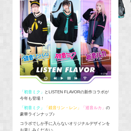
e
b
o
o
k
「初音ミク」
とLISTEN FLAVORの新作コラボが
今年も登場！
「初音ミク」
「鏡音リン・レン」
「巡音ルカ」
の
豪華ラインナップ♪
コラボでしか手に入らないオリジナルデザインを
お楽しみください。