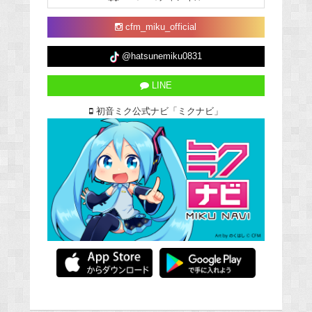
cfm_miku_official
@hatsunemiku0831
LINE
初音ミク公式ナビ「ミクナビ」