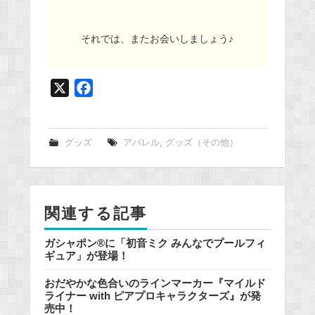
それでは、またお会いしましょう♪
X
F
a
c
e
グッズ
アパレル
,
グッズ（その他）
b
o
o
関連する記事
k
ガシャポン®に「初音ミク みんなでプールフィ
ギュア」が登場！
おだやかな色合いのラインマーカー『マイルド
ライナー with ピアプロキャラクターズ』が発
売中！