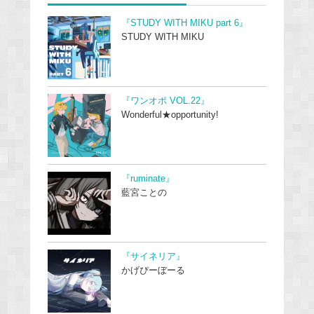
『STUDY WITH MIKU part 6』
STUDY WITH MIKU
『ワンオポ VOL.22』
Wonderful★opportunity!
『ruminate』
藍宮ことの
『サイネリア』
かげぴーぼーる