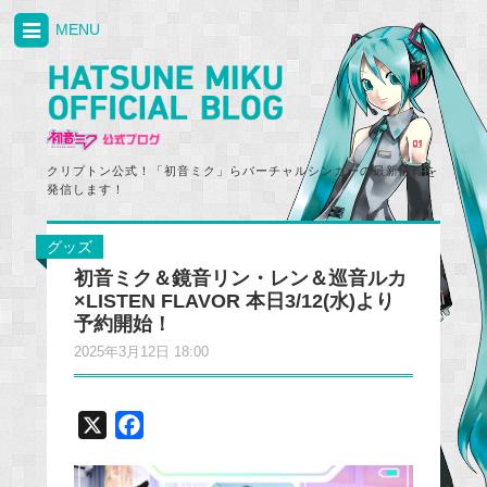
MENU
クリプトン公式！「初音ミク」らバーチャルシンガーの最新情報を
発信します！
グッズ
初音ミク＆鏡音リン・レン＆巡音ルカ
×LISTEN FLAVOR 本日3/12(水)より
予約開始！
2025年3月12日 18:00
X
F
a
c