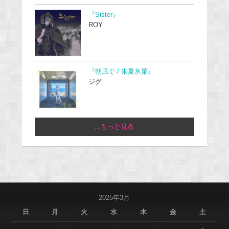
『Sister』
ROY
『朝凪ぐ / 朱夏氷菓』
ジグ
...もっと見る
2025年3月
日
月
火
水
木
金
土