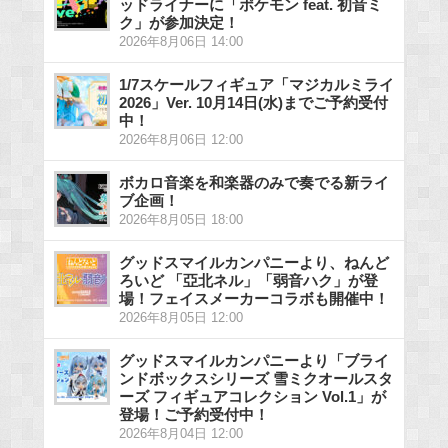
ッドライナーに「ポケモン feat. 初音ミ
ク」が参加決定！
2026年8月06日 14:00
1/7スケールフィギュア「マジカルミライ
2026」Ver. 10月14日(水)までご予約受付
中！
2026年8月06日 12:00
ボカロ音楽を和楽器のみで奏でる新ライ
ブ企画！
2026年8月05日 18:00
グッドスマイルカンパニーより、ねんど
ろいど 「亞北ネル」「弱音ハク」が登
場！フェイスメーカーコラボも開催中！
2026年8月05日 12:00
グッドスマイルカンパニーより「ブライ
ンドボックスシリーズ 雪ミクオールスタ
ーズ フィギュアコレクション Vol.1」が
登場！ご予約受付中！
2026年8月04日 12:00