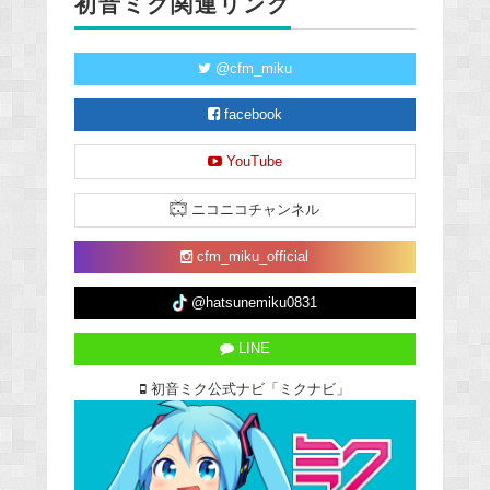
初音ミク関連リンク
@cfm_miku
facebook
YouTube
ニコニコチャンネル
cfm_miku_official
@hatsunemiku0831
LINE
初音ミク公式ナビ「ミクナビ」