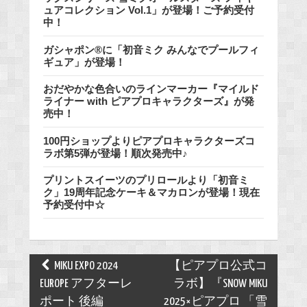
ュアコレクション Vol.1」が登場！ご予約受付
中！
ガシャポン®に「初音ミク みんなでプールフィ
ギュア」が登場！
おだやかな色合いのラインマーカー『マイルド
ライナー with ピアプロキャラクターズ』が発
売中！
100円ショップよりピアプロキャラクターズコ
ラボ第5弾が登場！順次発売中♪
プリントスイーツのプリロールより「初音ミ
ク」19周年記念ケーキ＆マカロンが登場！現在
予約受付中☆
Post
MIKU EXPO 2024
【ピアプロ公式コ
navigation
EUROPE アフターレ
ラボ】『SNOW MIKU
ポート 後編
2025×ピアプロ 「雪