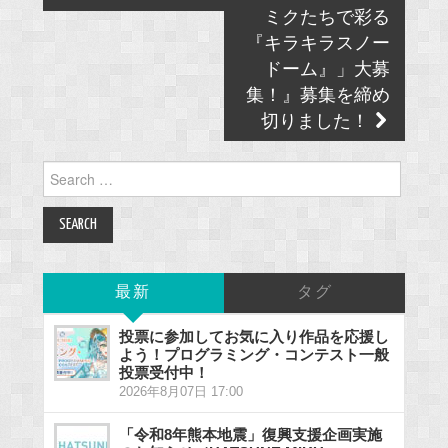
ミクたちで彩る
『キラキラスノー
ドーム』」大募
集！』募集を締め
切りました！
Search
for:
最新
タグ
投票に参加してお気に入り作品を応援し
よう！プログラミング・コンテスト一般
投票受付中！
2026年8月07日 17:00
「令和8年熊本地震」復興支援企画実施