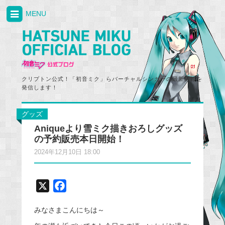
MENU
クリプトン公式！「初音ミク」らバーチャルシンガーの最新情報を
発信します！
グッズ
Aniqueより雪ミク描きおろしグッズ
の予約販売本日開始！
2024年12月10日 18:00
X
F
a
みなさまこんにちは～
c
e