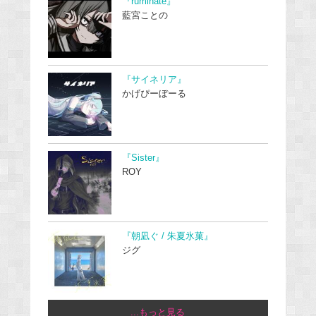
『ruminate』
藍宮ことの
『サイネリア』
かげぴーぼーる
『Sister』
ROY
『朝凪ぐ / 朱夏氷菓』
ジグ
...もっと見る