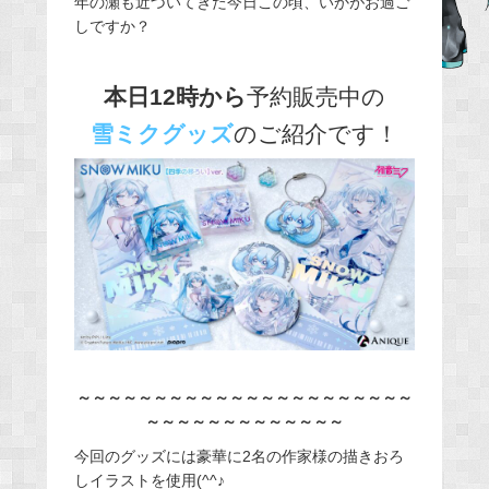
年の瀬も近づいてきた今日この頃、いかがお過ご
しですか？
b
o
o
本日12時から
予約販売中の
k
雪ミクグッズ
のご紹介です！
～～～～～～～～～～～～～～～～～～～～～～
～～～～～～～～～～～～～
今回のグッズには豪華に2名の作家様の描きおろ
しイラストを使用(^^♪