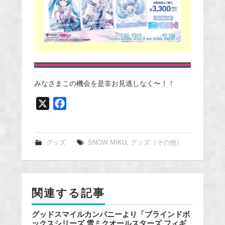
みなさまこの機会を是非お見逃しなく〜！！
X
F
a
c
e
グッズ
SNOW MIKU
,
グッズ（その他）
b
o
o
関連する記事
k
グッドスマイルカンパニーより「ブラインドボ
ックスシリーズ 雪ミクオールスターズ フィギ