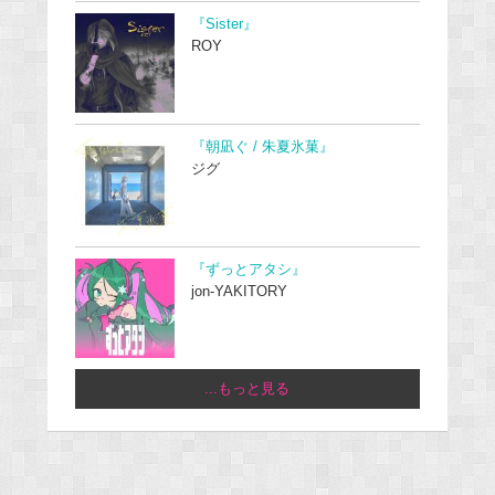
『Sister』
ROY
『朝凪ぐ / 朱夏氷菓』
ジグ
『ずっとアタシ』
jon-YAKITORY
...もっと見る