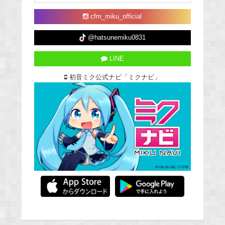
cfm_miku_official
@hatsunemiku0831
LINE
初音ミク公式ナビ「ミクナビ」