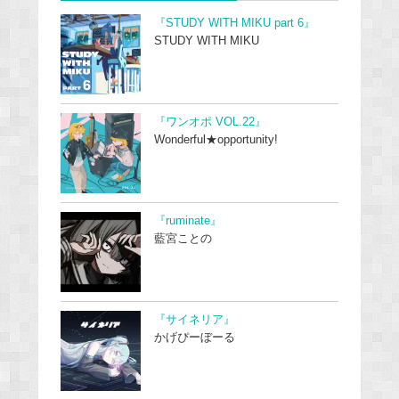
『STUDY WITH MIKU part 6』
STUDY WITH MIKU
『ワンオポ VOL.22』
Wonderful★opportunity!
『ruminate』
藍宮ことの
『サイネリア』
かげぴーぼーる