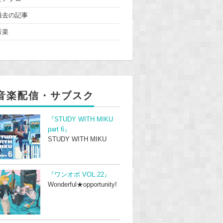
過去の記事
音楽
音楽配信・サブスク
『STUDY WITH MIKU
part 6』
STUDY WITH MIKU
『ワンオポ VOL.22』
Wonderful★opportunity!