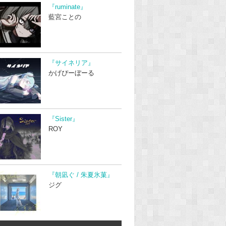
『ruminate』
藍宮ことの
『サイネリア』
かげぴーぼーる
『Sister』
ROY
『朝凪ぐ / 朱夏氷菓』
ジグ