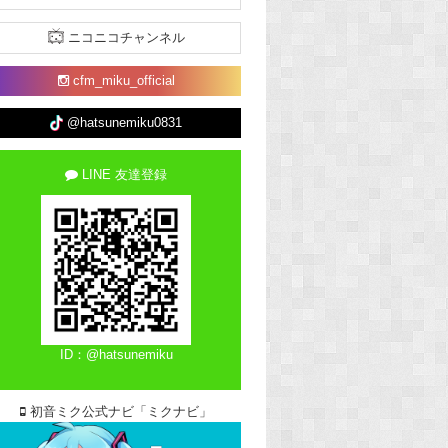
ニコニコチャンネル
cfm_miku_official
@hatsunemiku0831
LINE 友達登録
ID：@hatsunemiku
初音ミク公式ナビ「ミクナビ」