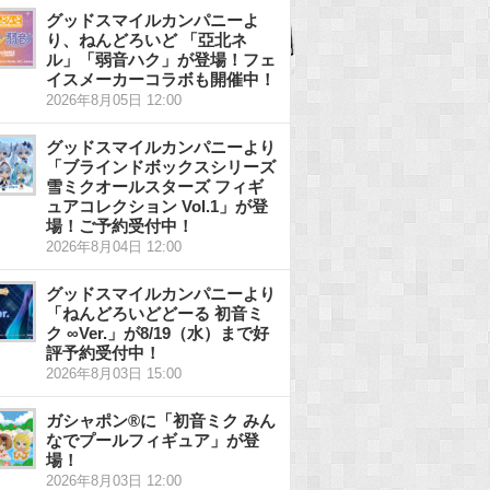
グッドスマイルカンパニーよ
り、ねんどろいど 「亞北ネ
ル」「弱音ハク」が登場！フェ
イスメーカーコラボも開催中！
2026年8月05日 12:00
グッドスマイルカンパニーより
「ブラインドボックスシリーズ
雪ミクオールスターズ フィギ
ュアコレクション Vol.1」が登
場！ご予約受付中！
2026年8月04日 12:00
グッドスマイルカンパニーより
「ねんどろいどどーる 初音ミ
ク ∞Ver.」が8/19（水）まで好
評予約受付中！
2026年8月03日 15:00
ガシャポン®に「初音ミク みん
なでプールフィギュア」が登
場！
2026年8月03日 12:00