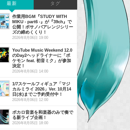
最新
タグ
作業用BGM『STUDY WITH
MIKU - part6 -』が『39ch』で
公開！ボサノバアレンジシリー
ズの締めくくり！
2026年8月06日 19:00
YouTube Music Weekend 12.0
のDay2ヘッドライナーに「ポ
ケモン feat. 初音ミク」が参加
決定！
2026年8月06日 14:00
1/7スケールフィギュア「マジ
カルミライ 2026」Ver. 10月14
日(水)までご予約受付中！
2026年8月06日 12:00
ボカロ音楽を和楽器のみで奏で
る新ライブ企画！
2026年8月05日 18:00