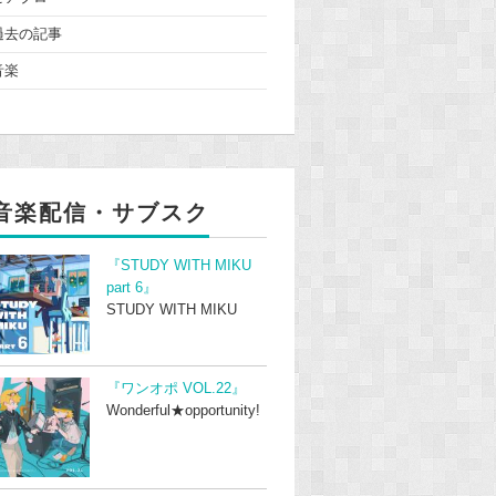
過去の記事
音楽
音楽配信・サブスク
『STUDY WITH MIKU
part 6』
STUDY WITH MIKU
『ワンオポ VOL.22』
Wonderful★opportunity!