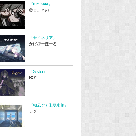
『ruminate』
藍宮ことの
『サイネリア』
かげぴーぼーる
『Sister』
ROY
『朝凪ぐ / 朱夏氷菓』
ジグ