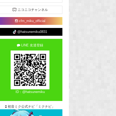
ニコニコチャンネル
cfm_miku_official
@hatsunemiku0831
LINE 友達登録
ID：@hatsunemiku
初音ミク公式ナビ「ミクナビ」