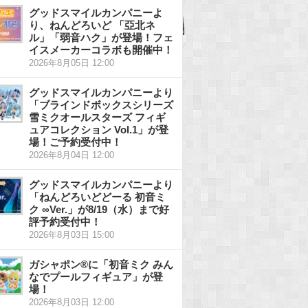
グッドスマイルカンパニーよ
り、ねんどろいど 「亞北ネ
ル」「弱音ハク」が登場！フェ
イスメーカーコラボも開催中！
2026年8月05日 12:00
グッドスマイルカンパニーより
「ブラインドボックスシリーズ
雪ミクオールスターズ フィギ
ュアコレクション Vol.1」が登
場！ご予約受付中！
2026年8月04日 12:00
グッドスマイルカンパニーより
「ねんどろいどどーる 初音ミ
ク ∞Ver.」が8/19（水）まで好
評予約受付中！
2026年8月03日 15:00
ガシャポン®に「初音ミク みん
なでプールフィギュア」が登
場！
2026年8月03日 12:00