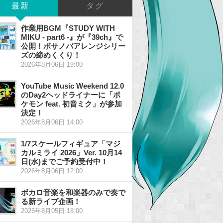
最新
タグ
作業用BGM『STUDY WITH
MIKU - part6 -』が『39ch』で
公開！ボサノバアレンジシリー
ズの締めくくり！
2026年8月06日 19:00
YouTube Music Weekend 12.0
のDay2ヘッドライナーに「ポ
ケモン feat. 初音ミク」が参加
決定！
2026年8月06日 14:00
1/7スケールフィギュア「マジ
カルミライ 2026」Ver. 10月14
日(水)までご予約受付中！
2026年8月06日 12:00
ボカロ音楽を和楽器のみで奏で
る新ライブ企画！
2026年8月05日 18:00