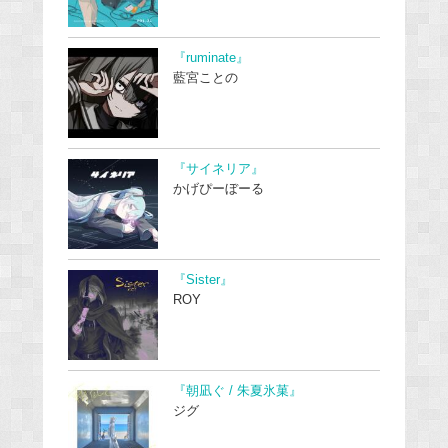
『ruminate』
藍宮ことの
『サイネリア』
かげぴーぼーる
『Sister』
ROY
『朝凪ぐ / 朱夏氷菓』
ジグ