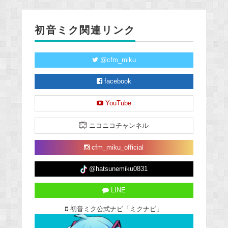
初音ミク関連リンク
@cfm_miku
facebook
YouTube
ニコニコチャンネル
cfm_miku_official
@hatsunemiku0831
LINE
初音ミク公式ナビ「ミクナビ」