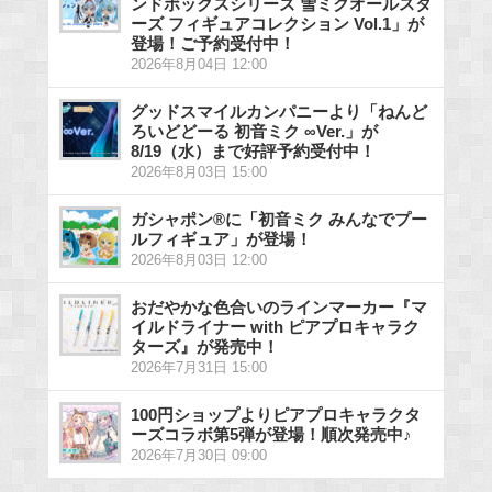
ンドボックスシリーズ 雪ミクオールスタ
ーズ フィギュアコレクション Vol.1」が
登場！ご予約受付中！
2026年8月04日 12:00
グッドスマイルカンパニーより「ねんど
ろいどどーる 初音ミク ∞Ver.」が
8/19（水）まで好評予約受付中！
2026年8月03日 15:00
ガシャポン®に「初音ミク みんなでプー
ルフィギュア」が登場！
2026年8月03日 12:00
おだやかな色合いのラインマーカー『マ
イルドライナー with ピアプロキャラク
ターズ』が発売中！
2026年7月31日 15:00
100円ショップよりピアプロキャラクタ
ーズコラボ第5弾が登場！順次発売中♪
2026年7月30日 09:00